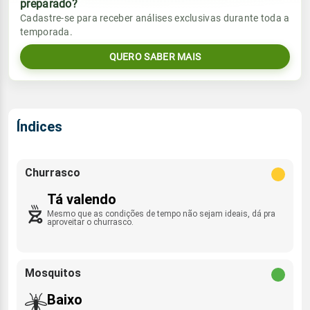
preparado?
Vento
Chuva
Cadastre-se para receber análises exclusivas durante toda a
Sol
Umidade do ar
temporada.
07:06h às 18:02h
SE - 12km/h
0.0mm
50%
88%
QUERO SABER MAIS
Sol
Umidade do ar
Lua
Rajada de vento
07:05h às 18:02h
Minguante
60%
94%
SE - 46km/h
Lua
Índices
Rajada de vento
Minguante
SE - 43km/h
Churrasco
Tá valendo
Mesmo que as condições de tempo não sejam ideais, dá pra
aproveitar o churrasco.
Mosquitos
Baixo