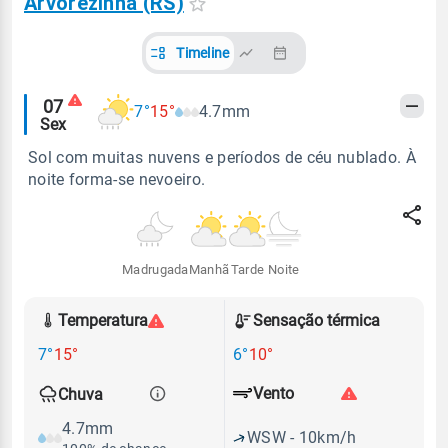
Arvorezinha (RS)
Timeline
Alertas
07
7°
15°
4.7mm
Sex
meteorológicos
Sol com muitas nuvens e períodos de céu nublado. À
noite forma-se nevoeiro.
Madrugada
Manhã
Tarde
Noite
Temperatura
Sensação térmica
7°
15°
6°
10°
Vento
Chuva
4.7mm
WSW - 10km/h