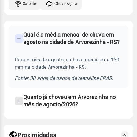
Satélite
Chuva Agora
FAQ
Qual é a média mensal de chuva em
-
agosto na cidade de Arvorezinha - RS?
Perguntas
frequentes
Para o mês de agosto, a chuva média é de 130
sobre
mm na cidade Arvorezinha - RS.
chuva
e
Fonte: 30 anos de dados de reanálise ERA5.
temperatura
Quanto já choveu em Arvorezinha no
mês de agosto/2026?
Proximidades