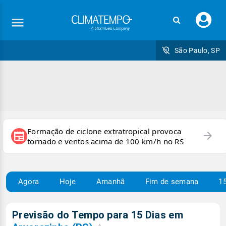
Faç
seu
logi
São Paulo, SP
Formação de ciclone extratropical provoca
arrow_forward
newspaper
tornado e ventos acima de 100 km/h no RS
Agora
Hoje
Amanhã
Fim de semana
15
Previsão do Tempo para 15 Dias em