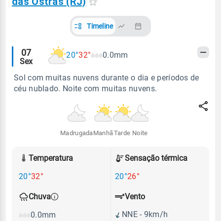
das Ostras (RJ)
Timeline
Alertas
07
20°
32°
0.0mm
Sex
meteorológicos
Sol com muitas nuvens durante o dia e períodos de
céu nublado. Noite com muitas nuvens.
Madrugada
Manhã
Tarde
Noite
Temperatura
Sensação térmica
20°
32°
20°
26°
Vento
Chuva
NNE - 9km/h
0.0mm