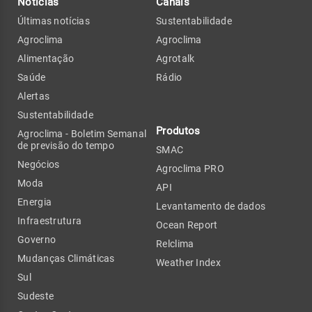
Notícias
Canais
Últimas notícias
Sustentabilidade
Agroclima
Agroclima
Alimentação
Agrotalk
Saúde
Rádio
Alertas
Sustentabilidade
Produtos
Agroclima - Boletim Semanal
de previsão do tempo
SMAC
Negócios
Agroclima PRO
Moda
API
Energia
Levantamento de dados
Infraestrutura
Ocean Report
Governo
Relclima
Mudanças Climáticas
Weather Index
Sul
Sudeste