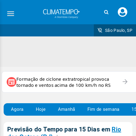
Faç
seu
logi
São Paulo, SP
Formação de ciclone extratropical provoca
arrow_forward
newspaper
tornado e ventos acima de 100 km/h no RS
Agora
Hoje
Amanhã
Fim de semana
15
Previsão do Tempo para 15 Dias em
Rio