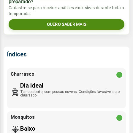
preparado?
Vento
Chuva
Cadastre-se para receber análises exclusivas durante toda a
Sol
Umidade do ar
temporada.
0.5mm
SSE - 11km/h
06:16h às 17:30h
79%
96%
86% de chance
QUERO SABER MAIS
Lua
Sol
Umidade do ar
Rajada de vento
Minguante
06:16h às 17:30h
73%
88%
S - 41km/h
Índices
Lua
Rajada de vento
Minguante
SSE - 25km/h
Churrasco
Dia ideal
Tempo aberto, com poucas nuvens. Condições favoráveis pro
churrasco.
Mosquitos
Baixo