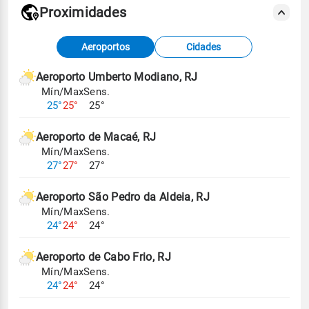
Proximidades
Fonte: dados combinados de estações
Aeroportos
Cidades
meteorológicas e satélite do Centro de Previsão
de Tempo e Estudos Climáticos (CPTEC).
Aeroporto Umberto Modiano, RJ
Mín/Max
Sens.
Para obter mais informações sobre os dados
25°
25°
25°
climáticos,
clique aqui.
Aeroporto de Macaé, RJ
Mín/Max
Sens.
27°
27°
27°
Aeroporto São Pedro da Aldeia, RJ
Mín/Max
Sens.
24°
24°
24°
Aeroporto de Cabo Frio, RJ
Mín/Max
Sens.
24°
24°
24°