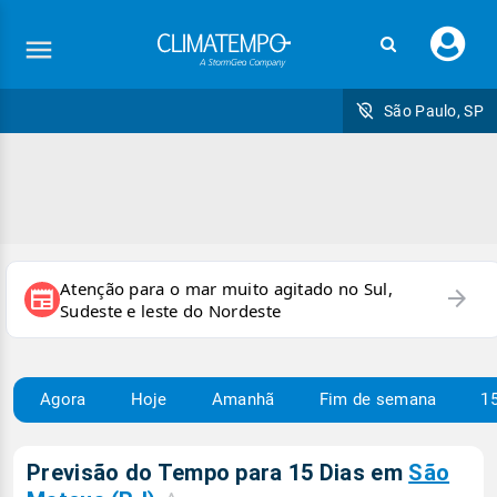
Faç
seu
logi
São Paulo, SP
Atenção para o mar muito agitado no Sul,
arrow_forward
newspaper
Sudeste e leste do Nordeste
Agora
Hoje
Amanhã
Fim de semana
15
Previsão do Tempo para 15 Dias em
São