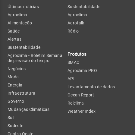
Últimas notícias
Sustentabilidade
Agroclima
Agroclima
Alimentação
Agrotalk
Saúde
Rádio
Alertas
Sustentabilidade
Produtos
Agroclima - Boletim Semanal
de previsão do tempo
SMAC
Negócios
Agroclima PRO
Moda
API
Energia
Levantamento de dados
Infraestrutura
Ocean Report
Governo
Relclima
Mudanças Climáticas
Weather Index
Sul
Sudeste
Centro-Oeste