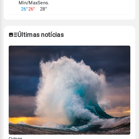
Mín/Max
Sens.
26°
26°
28°
Últimas notícias
Ciclone