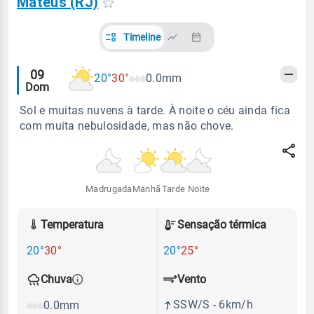
Mateus (RJ)
Timeline
Alertas
09
20°
30°
0.0mm
Dom
meteorológicos
Sol e muitas nuvens à tarde. À noite o céu ainda fica
com muita nebulosidade, mas não chove.
Madrugada
Manhã
Tarde
Noite
Temperatura
Sensação térmica
20°
30°
20°
25°
Vento
Chuva
SSW/S - 6km/h
0.0mm