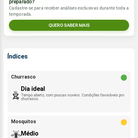
preparado?
Vento
Chuva
Cadastre-se para receber análises exclusivas durante toda a
Sol
Umidade do ar
temporada.
06:21h às 17:36h
E - 3km/h
0.0mm
69%
94%
QUERO SABER MAIS
Sol
Umidade do ar
Lua
Rajada de vento
06:20h às 17:36h
Nova
55%
98%
E - 21km/h
Lua
Índices
Rajada de vento
Nova
E - 22km/h
Churrasco
Dia ideal
Tempo aberto, com poucas nuvens. Condições favoráveis pro
churrasco.
Mosquitos
Médio