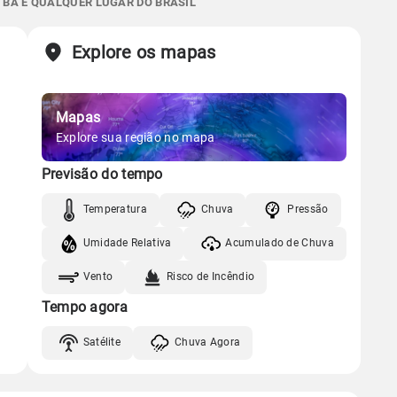
- BA E QUALQUER LUGAR DO BRASIL
77%
97%
75% de chance
Chuva
Vento
Umidade
Sol
Lua
o
Explore os mapas
Gráfico
05:48h às 17:30h
Nova
Chuva
Vento
Umidade
Mapas
Gráfico
Explore sua região no mapa
Previsão do tempo
Chuva
Vento
Umidade
Temperatura
Chuva
Pressão
Umidade Relativa
Acumulado de Chuva
Vento
Risco de Incêndio
Tempo agora
Satélite
Chuva Agora