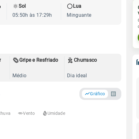
Sol
Lua
o
05:50h às 17:29h
Minguante
r
Gripe e Resfriado
Churrasco
Médio
Dia ideal
s
Gráfico
Chuva
Vento
Umidade