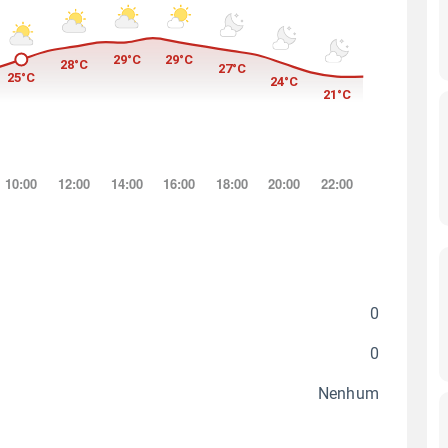
0
0
Nenhum