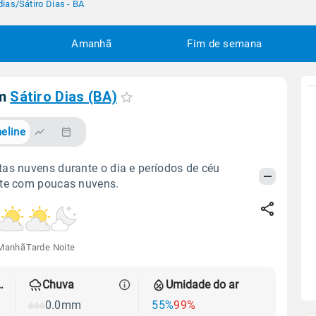
dias
/
Sátiro Dias - BA
Amanhã
Fim de semana
em
Sátiro Dias (BA)
eline
as nuvens durante o dia e períodos de céu
ite com poucas nuvens.
Manhã
Tarde
Noite
 térmica
Chuva
Umidade do ar
0.0mm
55%
99%