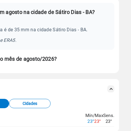
 agosto na cidade de Sátiro Dias - BA?
a é de 35 mm na cidade Sátiro Dias - BA.
se ERA5.
 no mês de agosto/2026?
s meteorológicas e satélite do Centro de Previsão
TEC).
Cidades
os dados climáticos,
clique aqui.
Mín/Max
Sens.
23°
23°
23°