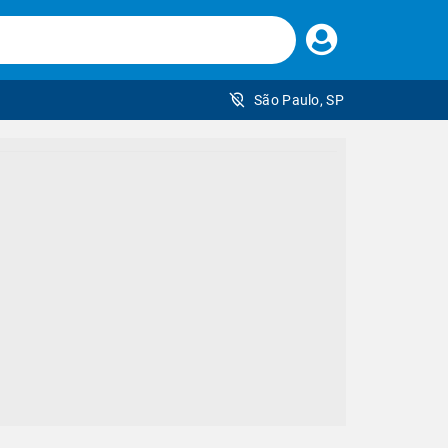
Faça
seu
login
São Paulo, SP