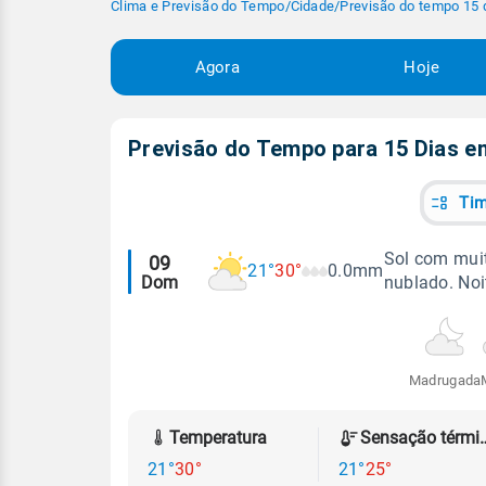
Clima e Previsão do Tempo
/
Cidade
/
Previsão do tempo 15 
Agora
Hoje
Previsão do Tempo para 15 Dias 
Tim
Alertas
Sol com muit
09
21°
30°
0.0mm
Dom
nublado. No
meteorológicos
Madrugada
Temperatura
Sensação
21°
30°
21°
25°