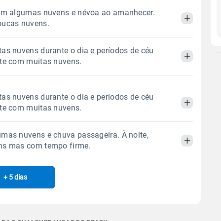
com algumas nuvens e névoa ao amanhecer.
oucas nuvens.
as nuvens durante o dia e períodos de céu
Manhã
Tarde
Noite
ite com muitas nuvens.
 térmica
Chuva
Umidade do ar
Manhã
Tarde
Noite
as nuvens durante o dia e períodos de céu
0.0mm
50%
99%
ite com muitas nuvens.
Sol
Lua
o
 térmica
Chuva
Umidade do ar
05:49h às 17:30h
Minguante
mas nuvens e chuva passageira. À noite,
0.0mm
54%
98%
Manhã
Tarde
Noite
ns mas com tempo firme.
Sol
Lua
o
Gráfico
05:49h às 17:30h
Minguante
 térmica
Chuva
Umidade do ar
+ 5 dias
Manhã
Tarde
Noite
0.0mm
58%
97%
Chuva
Vento
Umidade
Sol
Lua
o
Gráfico
 térmica
Chuva
Umidade do ar
05:48h às 17:30h
Nova
1.0mm