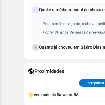
FAQ
Qual é a média mensal de chuva em
-
Perguntas
frequentes
Para o mês de agosto, a chuva médi
sobre
Fonte: 30 anos de dados de reanáli
chuva
e
Quanto já choveu em Sátiro Dias
temperatura
Proximidades
Fonte: dados combinados de estaçõe
de Tempo e Estudos Climáticos (CP
Aeroportos
Para obter mais informações sobre 
Aeroporto de Salvador, BA