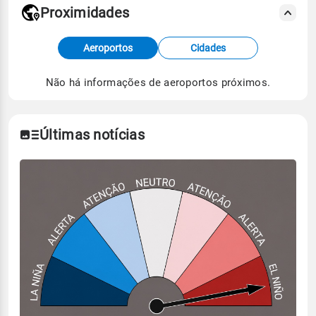
Proximidades
Fonte: dados combinados de estações
Aeroportos
Cidades
meteorológicas e satélite do Centro de Previsão
de Tempo e Estudos Climáticos (CPTEC).
Não há informações de aeroportos próximos.
Para obter mais informações sobre os dados
climáticos,
clique aqui.
Últimas notícias