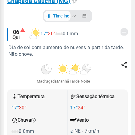
Chapada Gaúcha (MG)
Timeline
Alertas
06
17°
30°
0.0mm
Qui
meteorológicos
Dia de sol com aumento de nuvens a partir da tarde.
Não chove.
Madrugada
Manhã
Tarde
Noite
Temperatura
Sensação térmica
17°
30°
17°
24°
Vento
Chuva
NE - 7km/h
0.0mm