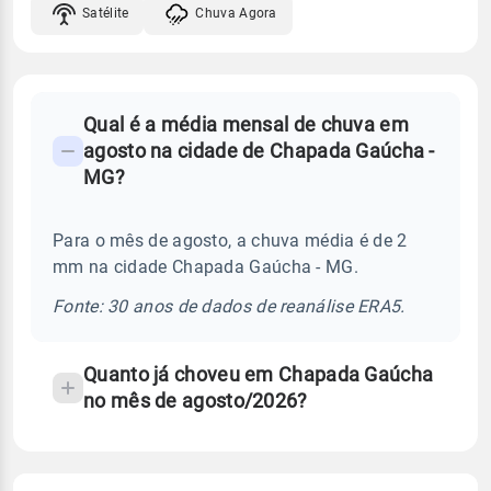
Satélite
Chuva Agora
FAQ
Qual é a média mensal de chuva em
-
agosto na cidade de Chapada Gaúcha -
Perguntas
MG?
frequentes
sobre
Para o mês de agosto, a chuva média é de 2
chuva
mm na cidade Chapada Gaúcha - MG.
e
temperatura
Fonte: 30 anos de dados de reanálise ERA5.
Quanto já choveu em Chapada Gaúcha
no mês de agosto/2026?