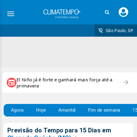
Faç
seu
logi
São Paulo, SP
El Niño já é forte e ganhará mais força até a
arrow_forward
newspaper
primavera
Agora
Hoje
Amanhã
Fim de semana
15
Previsão do Tempo para 15 Dias em