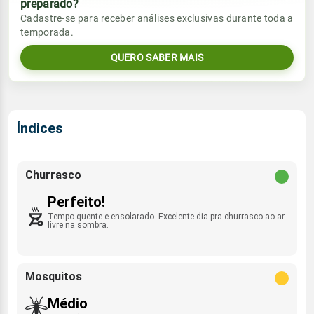
preparado?
Vento
Chuva
Cadastre-se para receber análises exclusivas durante toda a
Sol
Umidade do ar
temporada.
06:22h às 17:53h
E - 12km/h
0.0mm
24%
46%
QUERO SABER MAIS
Sol
Umidade do ar
Lua
Rajada de vento
06:22h às 17:53h
Minguante
22%
55%
NNE - 31km/h
Lua
Índices
Rajada de vento
Minguante
E - 40km/h
Churrasco
Perfeito!
Tempo quente e ensolarado. Excelente dia pra churrasco ao ar
livre na sombra.
Mosquitos
Médio