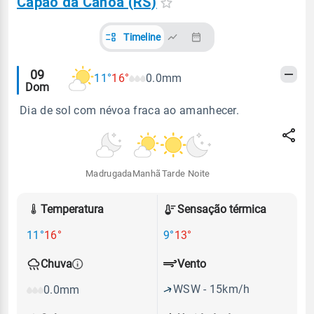
Capão da Canoa (RS)
Timeline
Alertas
09
11°
16°
0.0mm
Dom
meteorológicos
Dia de sol com névoa fraca ao amanhecer.
Madrugada
Manhã
Tarde
Noite
Temperatura
Sensação térmica
11°
16°
9°
13°
Vento
Chuva
WSW - 15km/h
0.0mm