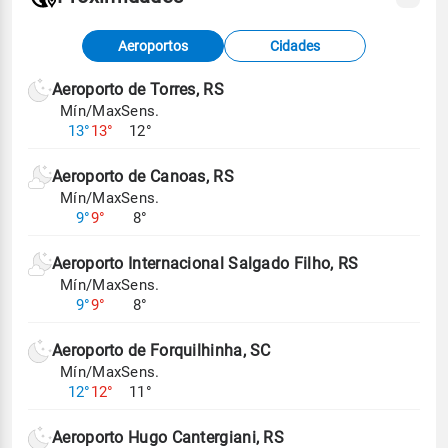
Fonte: dados combinados de estações
Aeroportos
Cidades
meteorológicas e satélite do Centro de Previsão
de Tempo e Estudos Climáticos (CPTEC).
Aeroporto de Torres, RS
Mín/Max
Sens.
Para obter mais informações sobre os dados
13°
13°
12°
climáticos,
clique aqui.
Aeroporto de Canoas, RS
Mín/Max
Sens.
9°
9°
8°
Aeroporto Internacional Salgado Filho, RS
Mín/Max
Sens.
9°
9°
8°
Aeroporto de Forquilhinha, SC
Mín/Max
Sens.
12°
12°
11°
Aeroporto Hugo Cantergiani, RS