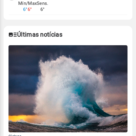
Mín/Max
Sens.
6°
6°
6°
Últimas notícias