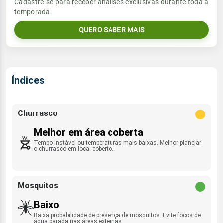
Cadastre-se para receber análises exclusivas durante toda a
Sol
Umidade do ar
temporada.
17.4mm
NNE - 10km/h
06:57h às 17:53h
79%
95%
97% de chance
QUERO SABER MAIS
Lua
Sol
Umidade do ar
Rajada de vento
Nova
06:56h às 17:54h
87%
97%
NE - 32km/h
Índices
Lua
Rajada de vento
Nova
NNE - 35km/h
Churrasco
Melhor em área coberta
Tempo instável ou temperaturas mais baixas. Melhor planejar
o churrasco em local coberto.
Mosquitos
Baixo
Baixa probabilidade de presença de mosquitos. Evite focos de
água parada nas áreas externas.