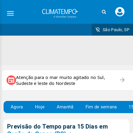
Faç
seu
logi
São Paulo, SP
Atenção para o mar muito agitado no Sul,
arrow_forward
newspaper
Sudeste e leste do Nordeste
Agora
Hoje
Amanhã
Fim de semana
15
Previsão do Tempo para 15 Dias em