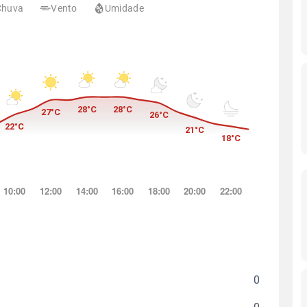
Chuva
Vento
Umidade
0