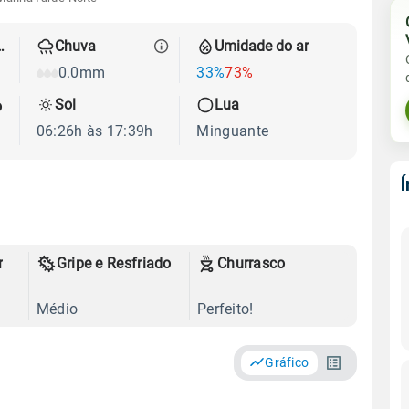
 térmica
Chuva
Umidade do ar
0.0mm
33%
73%
Sol
Lua
o
06:26h às 17:39h
Minguante
r
Gripe e Resfriado
Churrasco
Médio
Perfeito!
Gráfico