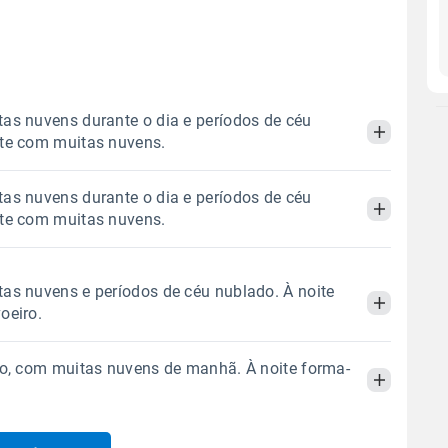
as nuvens durante o dia e períodos de céu
ite com muitas nuvens.
as nuvens durante o dia e períodos de céu
Manhã
Tarde
Noite
ite com muitas nuvens.
 térmica
Chuva
Umidade do ar
Manhã
Tarde
Noite
as nuvens e períodos de céu nublado. À noite
0.0mm
68%
100%
oeiro.
Sol
Lua
o
 térmica
Chuva
Umidade do ar
06:25h às 17:40h
Minguante
do, com muitas nuvens de manhã. À noite forma-
0.0mm
84%
100%
Manhã
Tarde
Noite
Sol
Lua
o
Gráfico
06:24h às 17:40h
Minguante
 térmica
Chuva
Umidade do ar