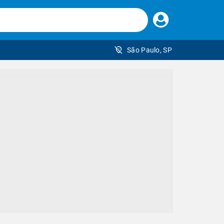
Faça
seu
login
São Paulo, SP