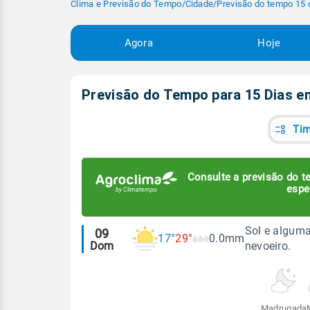
Clima e Previsão do Tempo
/
Cidade
/
Previsão do tempo 15 
Agora
Hoje
Previsão do Tempo para 15 Dias 
Tim
Consulte a previsão do te
espe
Alertas
Sol e alguma
09
17°
29°
0.0mm
Dom
nevoeiro.
meteorológicos
Madrugada