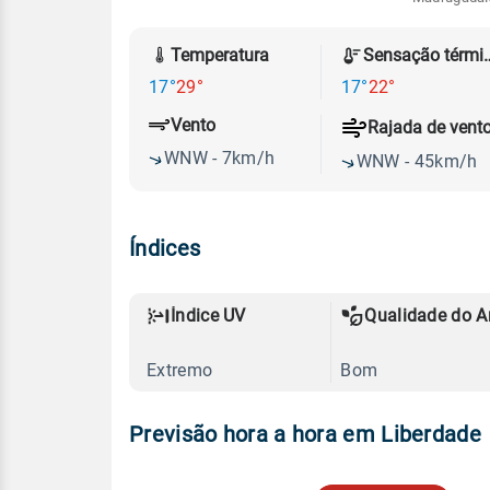
Temperatura
Sensação
17°
29°
17°
22°
Vento
Rajada de vent
WNW - 7km/h
WNW - 45km/h
Índices
Índice UV
Qualidade do A
Extremo
Bom
Previsão hora a hora em Liberdade