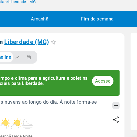
dias
/
Liberdade - MG
Amanhã
Fim de semana
em
Liberdade (MG)
eline
mpo e clima para a agricultura e boletins
Acesse
ciais para Liberdade.
s nuvens ao longo do dia. À noite forma-se
Manhã
Tarde
Noite