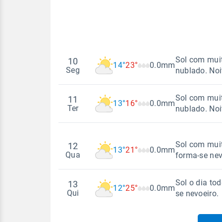
Sol com muit
10
14°
23°
0.0mm
Seg
nublado. No
Sol com muit
11
13°
16°
0.0mm
Madrugada
Ter
nublado. No
Temperatura
Sensação
Madrugada
Sol com muit
12
14°
23°
12°
18°
13°
21°
0.0mm
Qua
forma-se nev
Vento
Rajada de vent
Temperatura
Sensação
SSE - 14km/h
SSE - 46km/h
Sol o dia to
13
13°
16°
11°
13°
12°
25°
0.0mm
Madrugada
Qui
se nevoeiro.
Vento
Rajada de vent
SE - 12km/h
Temperatura
Sensação
SE - 45km/h