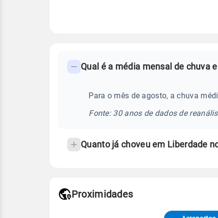
FAQ
Qual é a média mensal de chuva e
-
Perguntas
frequentes
Para o mês de agosto, a chuva médi
sobre
Fonte: 30 anos de dados de reanáli
chuva
e
Quanto já choveu em Liberdade n
temperatura
Proximidades
Fonte: dados combinados de estaçõe
de Tempo e Estudos Climáticos (CP