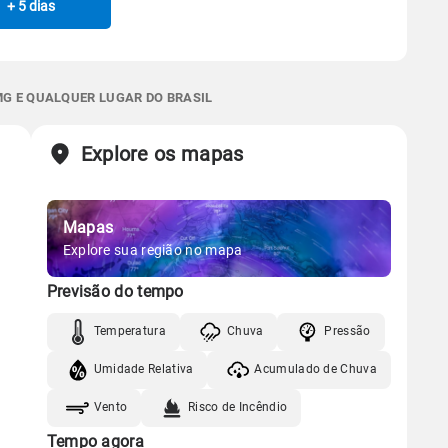
+ 5 dias
Manhã
Tarde
Noite
0.0mm
63%
97%
Chuva
Vento
Umidade
Sol
Lua
o
Gráfico
 térmica
Chuva
Umidade do ar
06:24h às 17:40h
Nova
0.0mm
48%
98%
MG E QUALQUER LUGAR DO BRASIL
Chuva
Vento
Umidade
Sol
Lua
o
Explore os mapas
Gráfico
06:23h às 17:41h
Nova
Chuva
Vento
Umidade
Mapas
Explore sua região no mapa
Gráfico
Previsão do tempo
Chuva
Vento
Umidade
Temperatura
Chuva
Pressão
Umidade Relativa
Acumulado de Chuva
Vento
Risco de Incêndio
Tempo agora