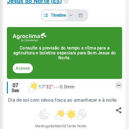
Jesus do Norte (ES)
Timeline
Consulte a previsão do tempo e clima para a
agricultura e boletins especiais para Bom Jesus do
Norte.
Acesse
Alertas
07
17°
32°
0.0mm
Sex
meteorológicos
Dia de sol com névoa fraca ao amanhecer e à noite.
Madrugada
Manhã
Tarde
Noite