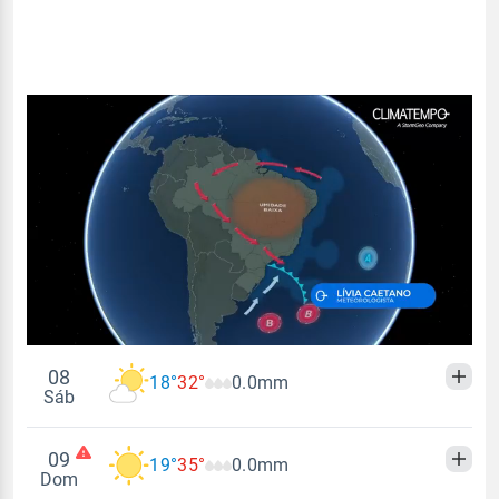
08
18°
32°
0.0mm
Sáb
09
19°
35°
0.0mm
Madrugada
Manhã
Tarde
Noite
Dom