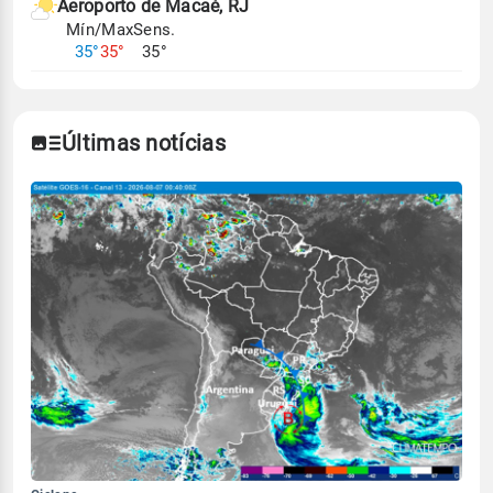
Aeroporto de Macaé, RJ
Mín/Max
Sens.
35°
35°
35°
Últimas notícias