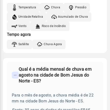
Temperatura
Chuva
Pressão
Umidade Relativa
Acumulado de Chuva
Vento
Risco de Incêndio
Tempo agora
Satélite
Chuva Agora
FAQ
Qual é a média mensal de chuva em
-
agosto na cidade de Bom Jesus do
Perguntas
Norte - ES?
frequentes
sobre
Para o mês de agosto, a chuva média é de 22
chuva
mm na cidade Bom Jesus do Norte - ES.
e
temperatura
Fonte: 30 anos de dados de reanálise ERA5.