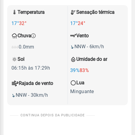
Temperatura
Sensação térmica
17°
32°
17°
24°
Vento
Chuva
NNW - 6km/h
0.0mm
Sol
Umidade do ar
06:15h às 17:29h
39%
83%
Lua
Rajada de vento
Minguante
NNW - 30km/h