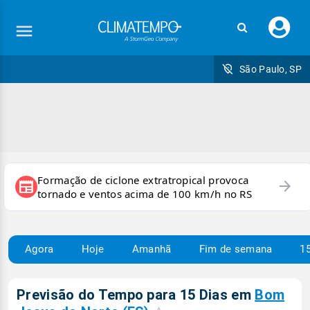
Faç
seu
logi
São Paulo, SP
Formação de ciclone extratropical provoca
arrow_forward
newspaper
tornado e ventos acima de 100 km/h no RS
Agora
Hoje
Amanhã
Fim de semana
15
Previsão do Tempo para 15 Dias em
Bom