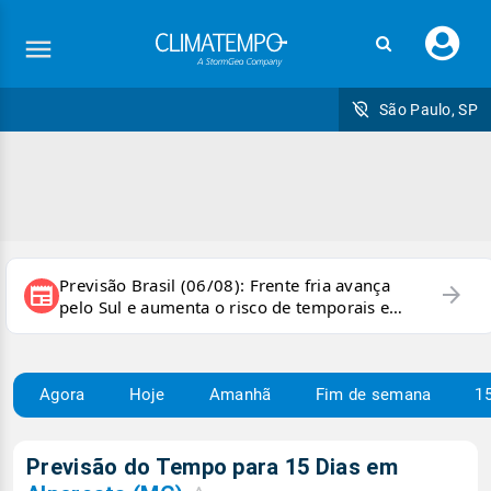
Faç
seu
logi
São Paulo, SP
Previsão Brasil (06/08): Frente fria avança
arrow_forward
newspaper
pelo Sul e aumenta o risco de temporais e
ventania
Agora
Hoje
Amanhã
Fim de semana
15
Previsão do Tempo para 15 Dias em