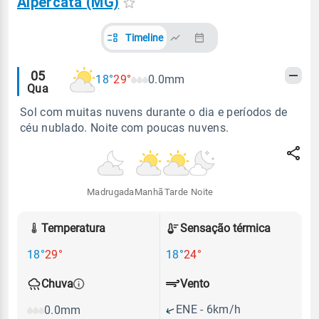
Alpercata (MG)
Timeline
Alertas
05
18°
29°
0.0mm
Qua
meteorológicos
Sol com muitas nuvens durante o dia e períodos de
céu nublado. Noite com poucas nuvens.
Madrugada
Manhã
Tarde
Noite
Temperatura
Sensação térmica
18°
29°
18°
24°
Vento
Chuva
ENE - 6km/h
0.0mm