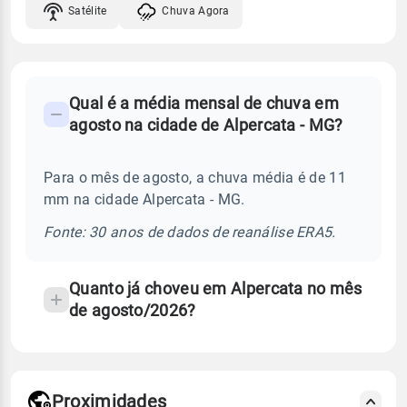
Satélite
Chuva Agora
FAQ
Qual é a média mensal de chuva em
-
agosto na cidade de Alpercata - MG?
Perguntas
frequentes
Para o mês de agosto, a chuva média é de 11
sobre
mm na cidade Alpercata - MG.
chuva
e
Fonte: 30 anos de dados de reanálise ERA5.
temperatura
Quanto já choveu em Alpercata no mês
de agosto/2026?
Proximidades