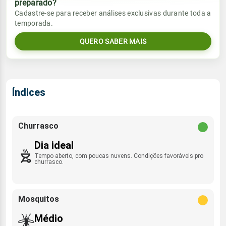
preparado?
Vento
Chuva
Cadastre-se para receber análises exclusivas durante toda a
Sol
Umidade do ar
temporada.
06:13h às 17:34h
ENE - 7km/h
0.0mm
28%
89%
QUERO SABER MAIS
Sol
Umidade do ar
Lua
Rajada de vento
06:12h às 17:34h
Minguante
36%
90%
ENE - 21km/h
Lua
Índices
Rajada de vento
Minguante
ENE - 22km/h
Churrasco
Dia ideal
Tempo aberto, com poucas nuvens. Condições favoráveis pro
churrasco.
Mosquitos
Médio