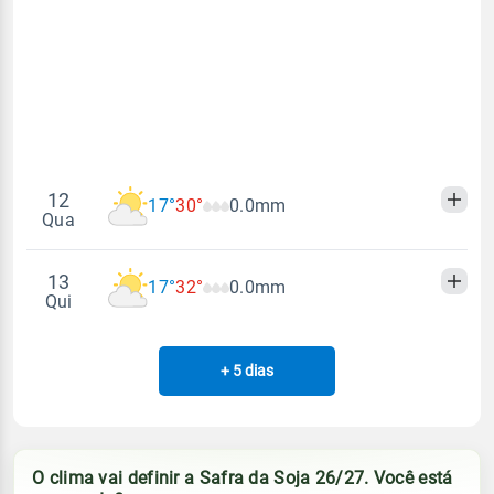
Vento
Chuva
Sol
Umidade do ar
06:18h às 17:50h
E - 13km/h
0.0mm
21%
64%
Sol
Umidade do ar
Lua
Rajada de vento
06:18h às 17:50h
Minguante
37%
68%
NE - 42km/h
Lua
Rajada de vento
12
17°
30°
0.0mm
Minguante
Qua
E - 53km/h
13
17°
32°
0.0mm
Madrugada
Manhã
Tarde
Noite
Qui
Temperatura
Sensação térmica
+ 5 dias
Madrugada
Manhã
Tarde
Noite
17°
30°
17°
24°
Temperatura
Sensação térmica
Vento
Chuva
17°
32°
17°
24°
O clima vai definir a Safra da Soja 26/27. Você está
E - 10km/h
0.0mm