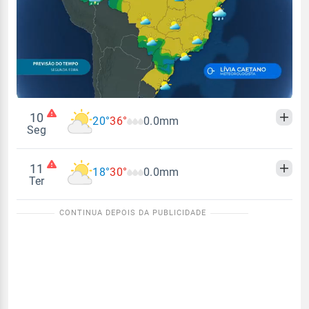
10
20°
36°
0.0mm
Seg
11
18°
30°
0.0mm
Madrugada
Manhã
Tarde
Noite
Ter
Temperatura
Sensação térmica
Madrugada
Manhã
Tarde
Noite
20°
36°
20°
27°
Temperatura
Sensação térmica
Vento
Chuva
18°
30°
18°
24°
NE - 9km/h
0.0mm