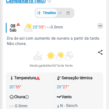
Campanário (MG)
Timeline
Alertas
08
20°
35°
0.0mm
Sáb
meteorológicos
Dia de sol com aumento de nuvens a partir da tarde.
Não chove.
Madrugada
Manhã
Tarde
Noite
Temperatura
Sensação térmica
20°
35°
20°
27°
Vento
Chuva
N - 5km/h
0.0mm