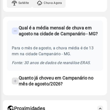
Satélite
Chuva Agora
FAQ
Qual é a média mensal de chuva em
-
agosto na cidade de Campanário - MG?
Perguntas
frequentes
Para o mês de agosto, a chuva média é de 13
sobre
mm na cidade Campanário - MG.
chuva
e
Fonte: 30 anos de dados de reanálise ERA5.
temperatura
Quanto já choveu em Campanário no
mês de agosto/2026?
Proximidades