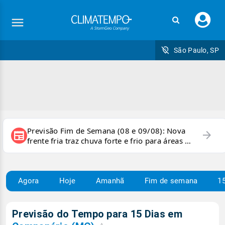
Faç
seu
logi
São Paulo, SP
Previsão Fim de Semana (08 e 09/08): Nova
arrow_forward
newspaper
frente fria traz chuva forte e frio para áreas do
país
Agora
Hoje
Amanhã
Fim de semana
15
Previsão do Tempo para 15 Dias em