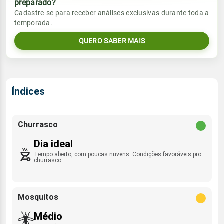
preparado?
Vento
Chuva
Cadastre-se para receber análises exclusivas durante toda a
Sol
Umidade do ar
temporada.
06:09h às 17:35h
E - 8km/h
0.0mm
51%
85%
QUERO SABER MAIS
Sol
Umidade do ar
Lua
Rajada de vento
06:09h às 17:35h
Minguante
55%
89%
ESE - 41km/h
Lua
Índices
Rajada de vento
Nova
E - 26km/h
Churrasco
Dia ideal
Tempo aberto, com poucas nuvens. Condições favoráveis pro
churrasco.
Mosquitos
Médio