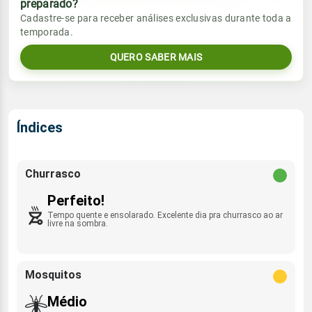
preparado?
Vento
Chuva
Cadastre-se para receber análises exclusivas durante toda a
Sol
Umidade do ar
temporada.
06:11h às 17:34h
ESE - 5km/h
0.0mm
63%
91%
QUERO SABER MAIS
Sol
Umidade do ar
Lua
Rajada de vento
06:11h às 17:34h
Nova
52%
100%
E - 32km/h
Lua
Índices
Rajada de vento
Nova
ESE - 22km/h
Churrasco
Perfeito!
Tempo quente e ensolarado. Excelente dia pra churrasco ao ar
livre na sombra.
Mosquitos
Médio