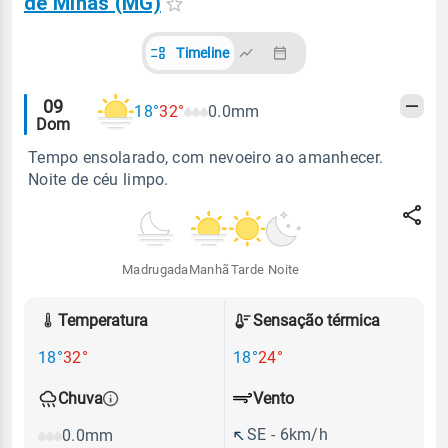
de Minas (MG)
Timeline
Alertas
09
18°
32°
0.0mm
Dom
meteorológicos
Tempo ensolarado, com nevoeiro ao amanhecer.
Noite de céu limpo.
Madrugada
Manhã
Tarde
Noite
Temperatura
Sensação térmica
18°
32°
18°
24°
Vento
Chuva
SE - 6km/h
0.0mm