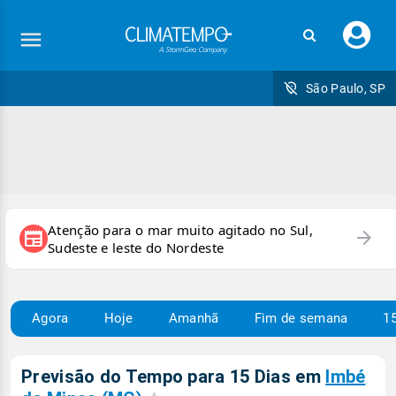
Faç
seu
logi
São Paulo, SP
Atenção para o mar muito agitado no Sul,
arrow_forward
newspaper
Sudeste e leste do Nordeste
Agora
Hoje
Amanhã
Fim de semana
15
Previsão do Tempo para 15 Dias em
Imbé