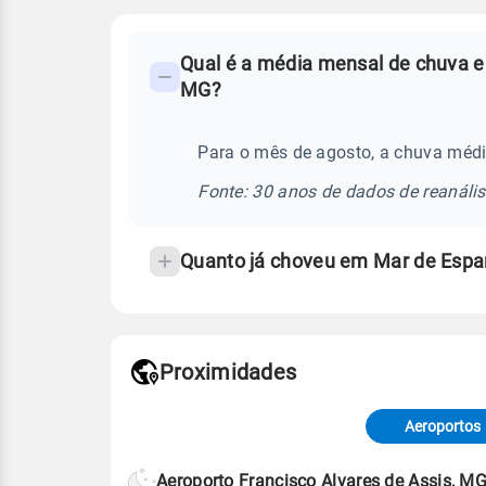
FAQ
Qual é a média mensal de chuva e
-
MG?
Perguntas
frequentes
Para o mês de agosto, a chuva méd
sobre
chuva
Fonte: 30 anos de dados de reanáli
e
temperatura
Quanto já choveu em Mar de Esp
Proximidades
Fonte: dados combinados de estaçõe
de Tempo e Estudos Climáticos (CP
Aeroportos
Para obter mais informações sobre 
Aeroporto Francisco Alvares de Assis, M