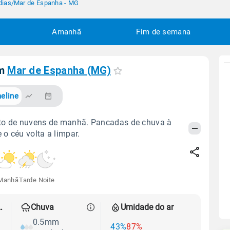
dias
/
Mar de Espanha - MG
Amanhã
Fim de semana
em
Mar de Espanha (MG)
eline
to de nuvens de manhã. Pancadas de chuva à
e o céu volta a limpar.
Manhã
Tarde
Noite
 térmica
Chuva
Umidade do ar
0.5mm
43%
87%