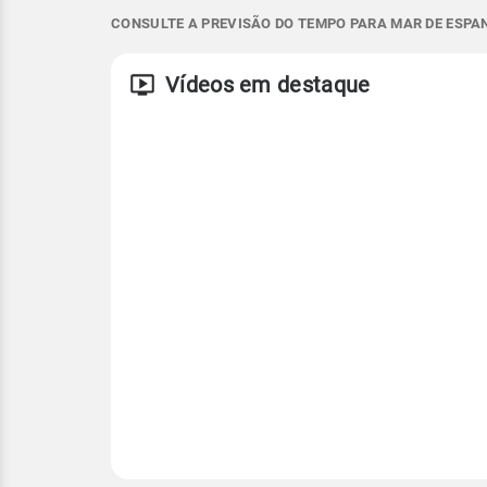
NE - 7km/h
NE - 20km/h
13°
26°
13°
19°
CONSULTE A PREVISÃO DO TEMPO PARA MAR DE ESPAN
Vento
Rajada de vent
Temperatura
Vídeos em destaque
ENE - 7km/h
ENE - 23km/h
Temperatura
Temperatura