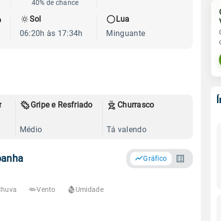
40% de chance
Sol
Lua
o
06:20h às 17:34h
Minguante
r
Gripe e Resfriado
Churrasco
Médio
Tá valendo
panha
Gráfico
Chuva
Vento
Umidade