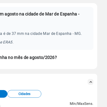
m agosto na cidade de Mar de Espanha -
ia é de 37 mm na cidade Mar de Espanha - MG.
se ERA5.
anha no mês de agosto/2026?
s meteorológicas e satélite do Centro de Previsão
TEC).
Cidades
os dados climáticos,
clique aqui.
Mín/Max
Sens.
G