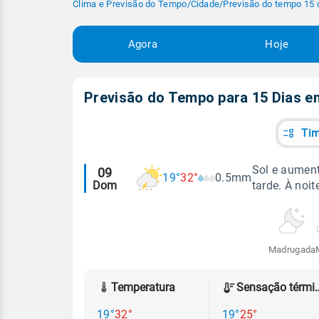
Clima e Previsão do Tempo
/
Cidade
/
Previsão do tempo 15 
Agora
Hoje
Previsão do Tempo para 15 Dias 
Tim
Alertas
Sol e aumen
09
19°
32°
0.5mm
Dom
tarde. À noit
meteorológicos
Madrugada
Temperatura
Sensação
19°
32°
19°
25°