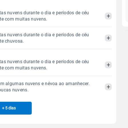
as nuvens durante o dia e períodos de céu
ite com muitas nuvens.
as nuvens durante o dia e períodos de céu
Manhã
Tarde
Noite
te chuvosa.
 térmica
Chuva
Umidade do ar
Manhã
Tarde
Noite
as nuvens durante o dia e períodos de céu
0.0mm
56%
97%
ite com muitas nuvens.
Sol
Lua
o
 térmica
Chuva
Umidade do ar
06:20h às 17:35h
Minguante
com algumas nuvens e névoa ao amanhecer.
0.7mm
70%
92%
Manhã
Tarde
Noite
oucas nuvens.
78% de chance
Sol
Lua
o
Gráfico
 térmica
Chuva
Umidade do ar
06:19h às 17:35h
Minguante
+ 5 dias
Manhã
Tarde
Noite
0.0mm
67%
93%
Chuva
Vento
Umidade
Sol
Lua
o
 térmica
Chuva
Umidade do ar