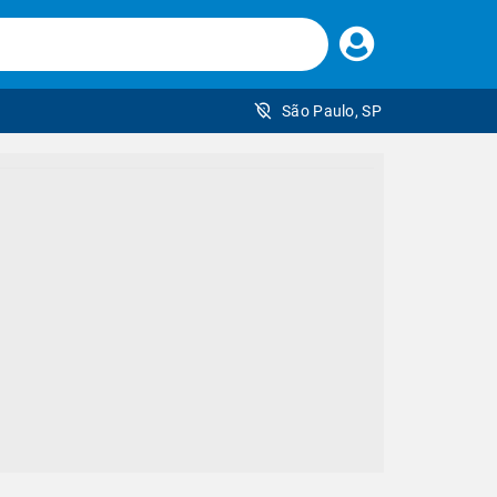
Faça
seu
login
São Paulo, SP