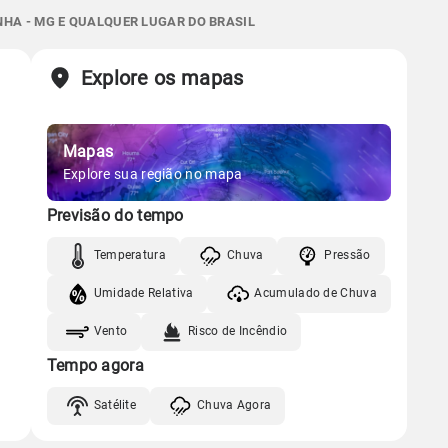
Gráfico
06:18h às 17:35h
Nova
0.0mm
58%
100%
HA - MG E QUALQUER LUGAR DO BRASIL
Sol
Lua
o
Chuva
Vento
Umidade
Explore os mapas
Gráfico
06:18h às 17:36h
Nova
Chuva
Vento
Umidade
Mapas
Gráfico
Explore sua região no mapa
Previsão do tempo
Chuva
Vento
Umidade
Temperatura
Chuva
Pressão
Umidade Relativa
Acumulado de Chuva
Vento
Risco de Incêndio
Tempo agora
Satélite
Chuva Agora