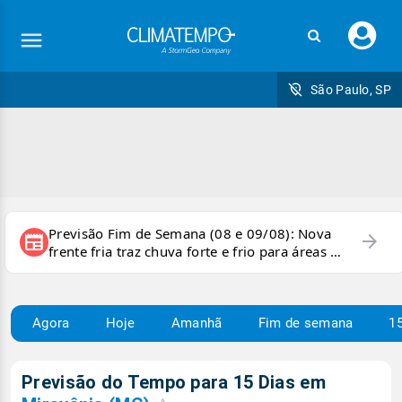
Faç
seu
logi
São Paulo, SP
Previsão Fim de Semana (08 e 09/08): Nova
arrow_forward
newspaper
frente fria traz chuva forte e frio para áreas do
país
Agora
Hoje
Amanhã
Fim de semana
15
Previsão do Tempo para 15 Dias em