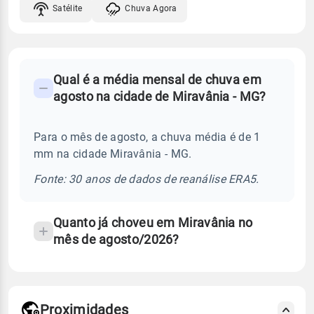
Satélite
Chuva Agora
FAQ
Qual é a média mensal de chuva em
-
agosto na cidade de Miravânia - MG?
Perguntas
frequentes
Para o mês de agosto, a chuva média é de 1
sobre
mm na cidade Miravânia - MG.
chuva
e
Fonte: 30 anos de dados de reanálise ERA5.
temperatura
Quanto já choveu em Miravânia no
mês de agosto/2026?
Proximidades