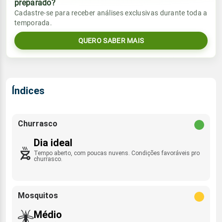
preparado?
Vento
Chuva
Cadastre-se para receber análises exclusivas durante toda a
Sol
Umidade do ar
temporada.
06:16h às 17:49h
E - 11km/h
0.0mm
32%
69%
QUERO SABER MAIS
Sol
Umidade do ar
Lua
Rajada de vento
06:15h às 17:49h
Minguante
32%
82%
ESE - 47km/h
Lua
Índices
Rajada de vento
Nova
E - 43km/h
Churrasco
Dia ideal
Tempo aberto, com poucas nuvens. Condições favoráveis pro
churrasco.
Mosquitos
Médio