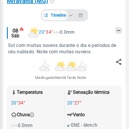
Miravânia (MG)
Timeline
Alertas
08
20°
34°
0.0mm
Sáb
meteorológicos
Sol com muitas nuvens durante o dia e períodos de
céu nublado. Noite com muitas nuvens.
Madrugada
Manhã
Tarde
Noite
Temperatura
Sensação térmica
20°
34°
20°
27°
Vento
Chuva
ENE - 6km/h
0.0mm