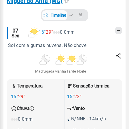
Miguel do Anta (MG)
Timeline
Alertas
07
16°
29°
0.0mm
Sex
meteorológicos
Sol com algumas nuvens. Não chove.
Madrugada
Manhã
Tarde
Noite
Temperatura
Sensação térmica
16°
29°
15°
22°
Vento
Chuva
N/NNE - 14km/h
0.0mm