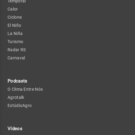
Temporal
Calor
Ciclone
El Niño
La Niña
Turismo
Radar RS
Carnaval
Podcasts
O Clima Entre Nós
Agrotalk
EstúdioAgro
Vídeos