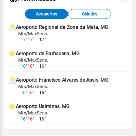
Fonte: dados combinados de estações
Aeroportos
Cidades
meteorológicas e satélite do Centro de Previsão
de Tempo e Estudos Climáticos (CPTEC).
Aeroporto Regional da Zona da Mata, MG
Mín/Max
Sens.
Para obter mais informações sobre os dados
17°
17°
17°
climáticos,
clique aqui.
Aeroporto de Barbacena, MG
Mín/Max
Sens.
16°
16°
16°
Aeroporto Francisco Alvares de Assis, MG
Mín/Max
Sens.
16°
16°
16°
Aeroporto Usiminas, MG
Mín/Max
Sens.
16°
16°
16°