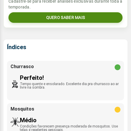
Vento
Chuva
Cadastre-se para receber análises exclusivas durante toda a
Sol
Umidade do ar
temporada.
06:17h às 17:35h
SE - 19km/h
0.0mm
52%
82%
QUERO SABER MAIS
Sol
Umidade do ar
Lua
Rajada de vento
06:16h às 17:35h
Minguante
60%
88%
S - 43km/h
Lua
Índices
Rajada de vento
Minguante
SE - 43km/h
Churrasco
Perfeito!
Tempo quente e ensolarado. Excelente dia pra churrasco ao ar
livre na sombra.
Mosquitos
Médio
Condições favorecem presença moderada de mosquitos. Use
telas e repelentes pessoais.