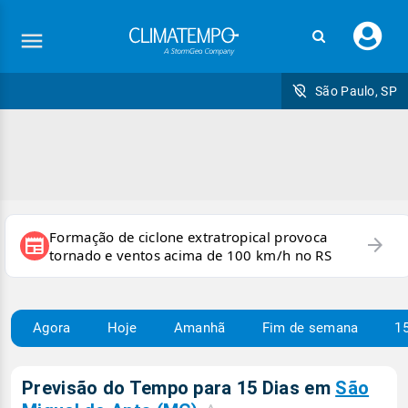
Faç
seu
logi
São Paulo, SP
Formação de ciclone extratropical provoca
arrow_forward
newspaper
tornado e ventos acima de 100 km/h no RS
Agora
Hoje
Amanhã
Fim de semana
15
Previsão do Tempo para 15 Dias em
São