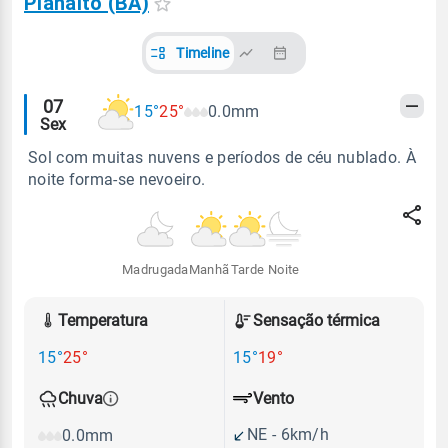
Planalto (BA)
Timeline
Alertas
07
15°
25°
0.0mm
Sex
meteorológicos
Sol com muitas nuvens e períodos de céu nublado. À
noite forma-se nevoeiro.
Madrugada
Manhã
Tarde
Noite
Temperatura
Sensação térmica
15°
25°
15°
19°
Vento
Chuva
NE - 6km/h
0.0mm