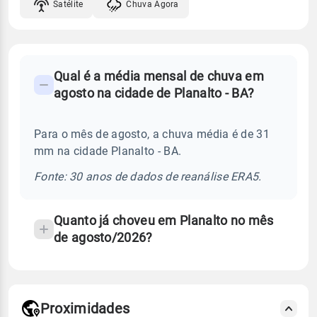
Satélite
Chuva Agora
FAQ
Qual é a média mensal de chuva em
-
agosto na cidade de Planalto - BA?
Perguntas
frequentes
Para o mês de agosto, a chuva média é de 31
sobre
mm na cidade Planalto - BA.
chuva
e
Fonte: 30 anos de dados de reanálise ERA5.
temperatura
Quanto já choveu em Planalto no mês
de agosto/2026?
Proximidades