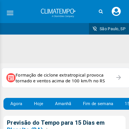
Faç
seu
logi
São Paulo, SP
Formação de ciclone extratropical provoca
arrow_forward
newspaper
tornado e ventos acima de 100 km/h no RS
Agora
Hoje
Amanhã
Fim de semana
15
Previsão do Tempo para 15 Dias em