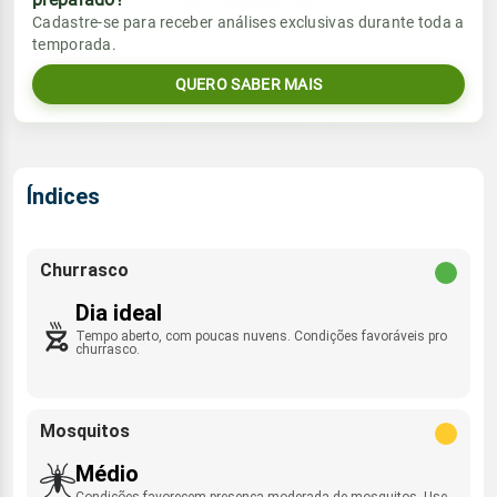
Vento
Chuva
Cadastre-se para receber análises exclusivas durante toda a
Sol
Umidade do ar
temporada.
1.6mm
06:00h às 17:33h
SE - 15km/h
60%
100%
44% de chance
QUERO SABER MAIS
Lua
Rajada de vento
Sol
Umidade do ar
Minguante
06:00h às 17:34h
63%
100%
ESE - 33km/h
Índices
Lua
Rajada de vento
Minguante
SE - 50km/h
Churrasco
Dia ideal
Tempo aberto, com poucas nuvens. Condições favoráveis pro
churrasco.
Mosquitos
Médio
Condições favorecem presença moderada de mosquitos. Use