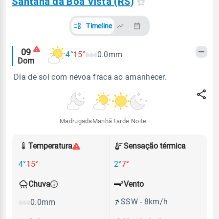
Santana da Boa Vista (RS)
Timeline
Alertas
09
4°
15°
0.0mm
Dom
meteorológicos
Dia de sol com névoa fraca ao amanhecer.
Madrugada
Manhã
Tarde
Noite
Temperatura
Sensação térmica
4°
15°
2°
7°
Vento
Chuva
SSW - 8km/h
0.0mm