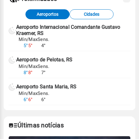
Fonte: dados combinados de estações
Aeroportos
Cidades
meteorológicas e satélite do Centro de Previsão
de Tempo e Estudos Climáticos (CPTEC).
Aeroporto Internacional Comandante Gustavo
Kraemer, RS
Para obter mais informações sobre os dados
Mín/Max
Sens.
climáticos,
clique aqui.
5°
5°
4°
Aeroporto de Pelotas, RS
Mín/Max
Sens.
8°
8°
7°
Aeroporto Santa Maria, RS
Mín/Max
Sens.
6°
6°
6°
Últimas notícias