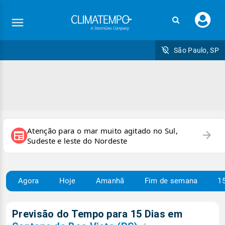
Faç
seu
logi
São Paulo, SP
Atenção para o mar muito agitado no Sul,
arrow_forward
newspaper
Sudeste e leste do Nordeste
Agora
Hoje
Amanhã
Fim de semana
15
Previsão do Tempo para 15 Dias em