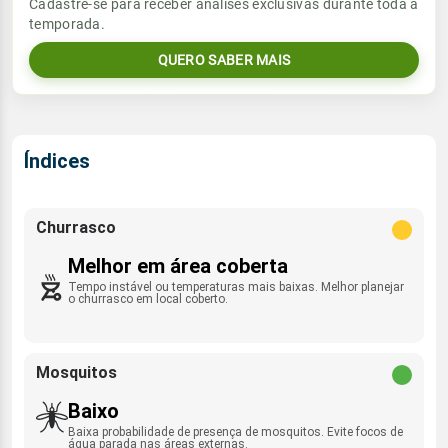
Cadastre-se para receber análises exclusivas durante toda a
Sol
Umidade do ar
temporada.
13.1mm
SE - 13km/h
07:11h às 18:04h
89%
97%
90% de chance
QUERO SABER MAIS
Lua
Sol
Umidade do ar
Rajada de vento
Nova
07:10h às 18:04h
92%
98%
ESE - 45km/h
Índices
Lua
Rajada de vento
Nova
SE - 36km/h
Churrasco
Melhor em área coberta
Tempo instável ou temperaturas mais baixas. Melhor planejar
o churrasco em local coberto.
Mosquitos
Baixo
Baixa probabilidade de presença de mosquitos. Evite focos de
água parada nas áreas externas.