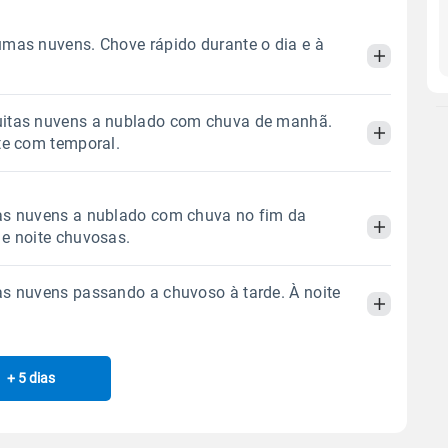
mas nuvens. Chove rápido durante o dia e à
itas nuvens a nublado com chuva de manhã.
Manhã
Tarde
Noite
te com temporal.
 térmica
Chuva
Umidade do ar
Manhã
Tarde
Noite
as nuvens a nublado com chuva no fim da
4.3mm
83%
100%
e noite chuvosas.
90% de chance
 térmica
Chuva
Umidade do ar
Sol
Lua
o
s nuvens passando a chuvoso à tarde. À noite
43.2mm
06:50h às 17:54h
Minguante
95%
100%
Manhã
Tarde
Noite
88% de chance
Sol
Lua
o
 térmica
Chuva
Umidade do ar
Gráfico
06:49h às 17:54h
Minguante
+ 5 dias
Manhã
Tarde
Noite
3.4mm
98%
100%
83% de chance
Chuva
Vento
Umidade
 térmica
Chuva
Umidade do ar
Sol
Lua
o