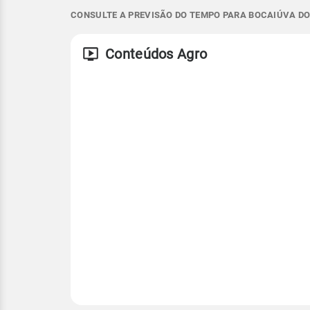
CONSULTE A PREVISÃO DO TEMPO PARA BOCAIÚVA DO 
ESE - 14km/h
7°
10°
5°
6°
ESE - 40km/h
Temperatura
Vento
Rajada de vent
Conteúdos Agro
ESE - 13km/h
ESE - 35km/h
Temperatura
Temperatura