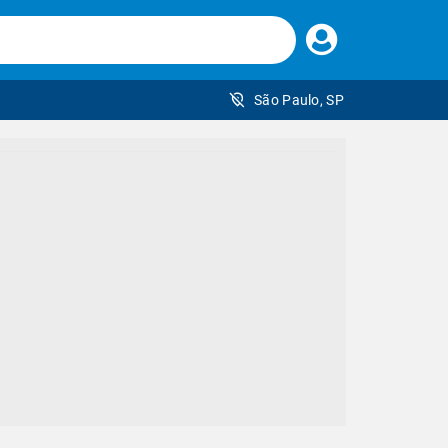
Faça
seu
login
São Paulo, SP