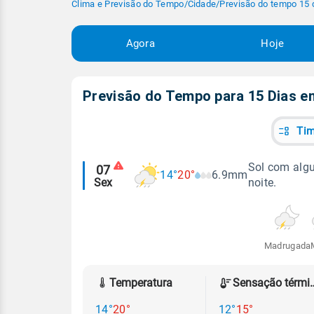
Clima e Previsão do Tempo
/
Cidade
/
Previsão do tempo 15 
Agora
Hoje
Previsão do Tempo para 15 Dias 
Tim
Alertas
Sol com algu
07
14°
20°
6.9mm
Sex
noite.
meteorológicos
Madrugada
Temperatura
Sensação
14°
20°
12°
15°