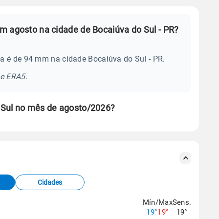
m agosto na cidade de Bocaiúva do Sul - PR?
a é de 94 mm na cidade Bocaiúva do Sul - PR.
se ERA5.
 Sul no mês de agosto/2026?
s meteorológicas e satélite do Centro de Previsão
TEC).
Cidades
os dados climáticos,
clique aqui.
Mín/Max
Sens.
19°
19°
19°