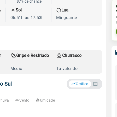
87% de chance
Sol
Lua
o
06:51h às 17:53h
Minguante
r
Gripe e Resfriado
Churrasco
Médio
Tá valendo
o Sul
Gráfico
Chuva
Vento
Umidade