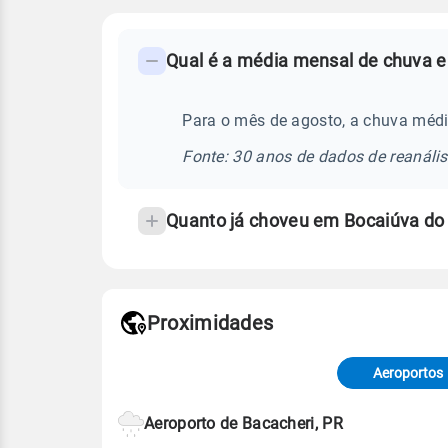
FAQ
Qual é a média mensal de chuva e
-
Perguntas
frequentes
Para o mês de agosto, a chuva médi
sobre
Fonte: 30 anos de dados de reanáli
chuva
e
Quanto já choveu em Bocaiúva do
temperatura
Proximidades
Fonte: dados combinados de estaçõe
de Tempo e Estudos Climáticos (CP
Aeroportos
Para obter mais informações sobre 
Aeroporto de Bacacheri, PR