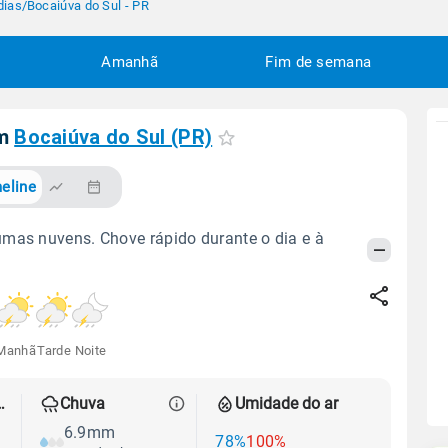
dias
/
Bocaiúva do Sul - PR
Amanhã
Fim de semana
em
Bocaiúva do Sul (PR)
eline
mas nuvens. Chove rápido durante o dia e à
Manhã
Tarde
Noite
 térmica
Chuva
Umidade do ar
6.9mm
78%
100%