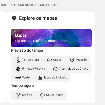
Gráfico
1.4mm
SUL - PR E QUALQUER LUGAR DO BRASIL
06:48h às 17:55h
Minguante
90%
99%
84% de chance
Chuva
Vento
Umidade
Sol
Lua
o
Explore os mapas
Gráfico
06:48h às 17:55h
Minguante
Mapas
Chuva
Vento
Umidade
Gráfico
Explore sua região no mapa
Previsão do tempo
Chuva
Vento
Umidade
Temperatura
Chuva
Pressão
Umidade Relativa
Acumulado de Chuva
Vento
Risco de Incêndio
Tempo agora
Satélite
Chuva Agora