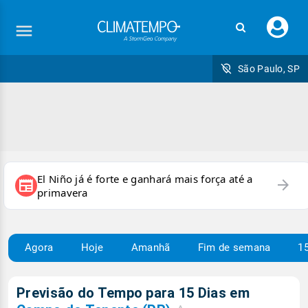
Faç
seu
logi
São Paulo, SP
El Niño já é forte e ganhará mais força até a
arrow_forward
newspaper
primavera
Agora
Hoje
Amanhã
Fim de semana
15
Previsão do Tempo para 15 Dias em