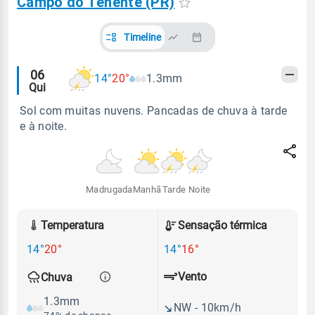
Campo do Tenente (PR)
Timeline
Alertas
06
14°
20°
1.3mm
Qui
meteorológicos
Sol com muitas nuvens. Pancadas de chuva à tarde
e à noite.
Madrugada
Manhã
Tarde
Noite
Temperatura
Sensação térmica
14°
20°
14°
16°
Vento
Chuva
1.3mm
NW - 10km/h