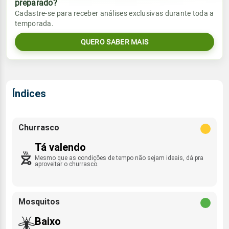
preparado?
Vento
Chuva
Cadastre-se para receber análises exclusivas durante toda a
Sol
Umidade do ar
temporada.
1.3mm
E - 12km/h
06:53h às 17:55h
94%
99%
86% de chance
QUERO SABER MAIS
Lua
Sol
Umidade do ar
Rajada de vento
Minguante
06:52h às 17:56h
83%
100%
ENE - 37km/h
Índices
Lua
Rajada de vento
Minguante
E - 33km/h
Churrasco
Tá valendo
Mesmo que as condições de tempo não sejam ideais, dá pra
aproveitar o churrasco.
Mosquitos
Baixo