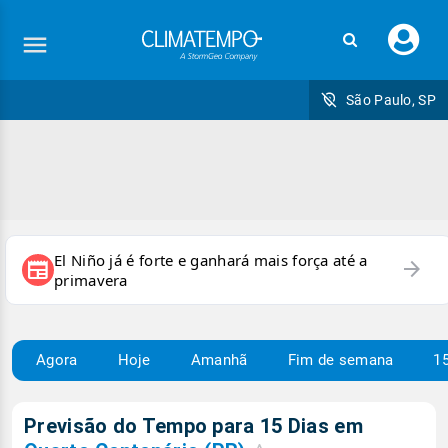
Faç
seu
logi
São Paulo, SP
El Niño já é forte e ganhará mais força até a
arrow_forward
newspaper
primavera
Agora
Hoje
Amanhã
Fim de semana
15
Previsão do Tempo para 15 Dias em