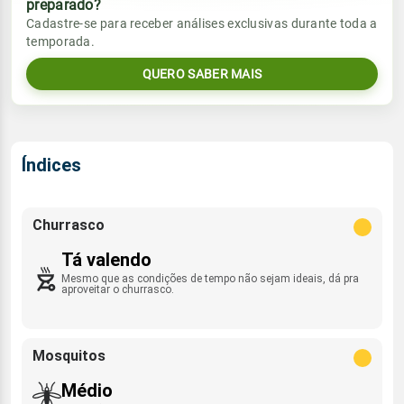
preparado?
Vento
Chuva
Cadastre-se para receber análises exclusivas durante toda a
Sol
Umidade do ar
temporada.
7.2mm
ESE - 3km/h
07:04h às 18:11h
75%
98%
69% de chance
QUERO SABER MAIS
Lua
Sol
Umidade do ar
Rajada de vento
Minguante
07:03h às 18:12h
76%
100%
SE - 44km/h
Índices
Lua
Rajada de vento
Minguante
ESE - 19km/h
Churrasco
Tá valendo
Mesmo que as condições de tempo não sejam ideais, dá pra
aproveitar o churrasco.
Mosquitos
Médio