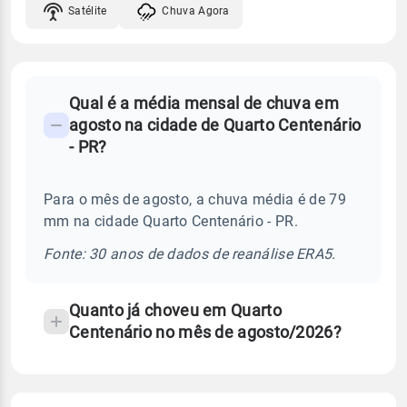
Satélite
Chuva Agora
FAQ
Qual é a média mensal de chuva em
-
agosto na cidade de Quarto Centenário
Perguntas
- PR?
frequentes
sobre
Para o mês de agosto, a chuva média é de 79
chuva
mm na cidade Quarto Centenário - PR.
e
temperatura
Fonte: 30 anos de dados de reanálise ERA5.
Quanto já choveu em Quarto
Centenário no mês de agosto/2026?