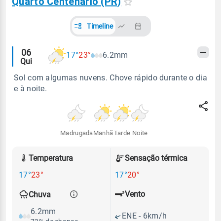
Quarto Centenário (PR)
Timeline
Alertas
06
17°
23°
6.2mm
Qui
meteorológicos
Sol com algumas nuvens. Chove rápido durante o dia
e à noite.
Madrugada
Manhã
Tarde
Noite
Temperatura
Sensação térmica
17°
23°
17°
20°
Vento
Chuva
6.2mm
ENE - 6km/h