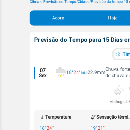
Clima e Previsão do Tempo
/
Cidade
/
Previsão do tempo 15 
Agora
Hoje
Previsão do Tempo para 15 Dias 
Tim
Alertas
Chuva forte
07
18°
24°
22.9mm
Sex
de chuva qu
meteorológicos
Madrugada
Temperatura
Sensação
18°
24°
19°
21°