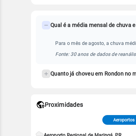
FAQ
Qual é a média mensal de chuva e
-
Perguntas
frequentes
Para o mês de agosto, a chuva méd
sobre
Fonte: 30 anos de dados de reanáli
chuva
e
Quanto já choveu em Rondon no 
temperatura
Proximidades
Fonte: dados combinados de estaçõe
de Tempo e Estudos Climáticos (CP
Aeroportos
Para obter mais informações sobre 
Aeroporto Regional de Maringá, PR