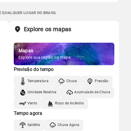
 térmica
Chuva
Umidade do ar
Sol
Lua
o
Gráfico
0.0mm
64%
96%
E QUALQUER LUGAR DO BRASIL
07:01h às 18:12h
Minguante
Sol
Lua
o
Chuva
Vento
Umidade
Explore os mapas
07:00h às 18:12h
Minguante
Gráfico
Mapas
Gráfico
Chuva
Vento
Umidade
Explore sua região no mapa
Previsão do tempo
Chuva
Vento
Umidade
Temperatura
Chuva
Pressão
Umidade Relativa
Acumulado de Chuva
Vento
Risco de Incêndio
Tempo agora
Satélite
Chuva Agora