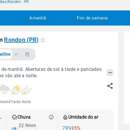
dias
/
Rondon - PR
Amanhã
Fim de semana
em
Rondon (PR)
eline
 de manhã. Aberturas de sol à tarde e pancadas
e vão até a noite.
Manhã
Tarde
Noite
 térmica
Chuva
Umidade do ar
22.9mm
79%
95%