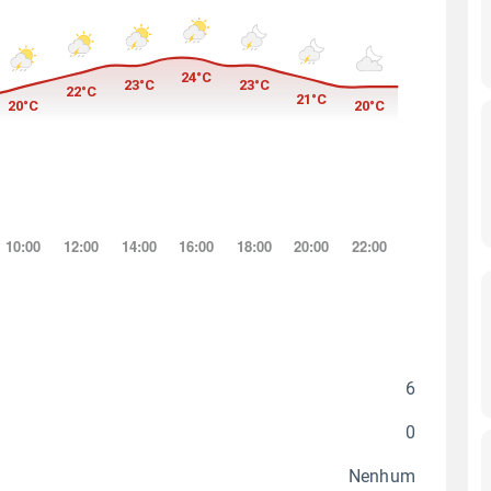
6
0
Nenhum