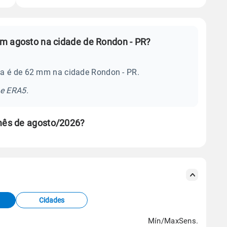
m agosto na cidade de Rondon - PR?
ia é de 62 mm na cidade Rondon - PR.
se ERA5.
mês de agosto/2026?
s meteorológicas e satélite do Centro de Previsão
TEC).
Cidades
os dados climáticos,
clique aqui.
Mín/Max
Sens.