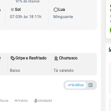
91% de chance
Sol
Lua
o
07:03h às 18:11h
Minguante
r
Gripe e Resfriado
Churrasco
Baixo
Tá valendo
Gráfico
Chuva
Vento
Umidade