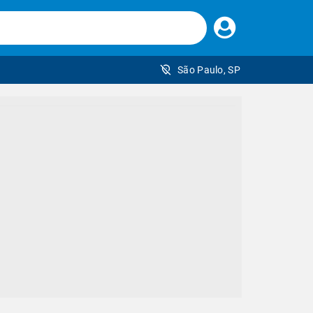
Faça
seu
login
São Paulo, SP