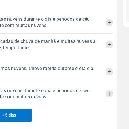
as nuvens durante o dia e períodos de céu
ite com muitas nuvens.
ncadas de chuva de manhã e muitas nuvens à
Manhã
Tarde
Noite
e, tempo firme.
 térmica
Chuva
Umidade do ar
Manhã
Tarde
Noite
mas nuvens. Chove rápido durante o dia e à
0.0mm
66%
96%
Sol
Lua
o
 térmica
Chuva
Umidade do ar
07:02h às 18:11h
Minguante
as nuvens durante o dia e períodos de céu
0.7mm
71%
97%
Manhã
Tarde
Noite
ite com muitas nuvens.
48% de chance
Sol
Lua
o
Gráfico
 térmica
Chuva
Umidade do ar
07:01h às 18:11h
Minguante
+ 5 dias
Manhã
Tarde
Noite
2.9mm
72%
98%
0% de chance
Chuva
Vento
Umidade