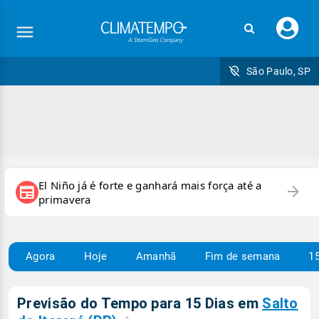
Faç
seu
logi
São Paulo, SP
El Niño já é forte e ganhará mais força até a
arrow_forward
newspaper
primavera
Agora
Hoje
Amanhã
Fim de semana
15
Previsão do Tempo para 15 Dias em
Salto