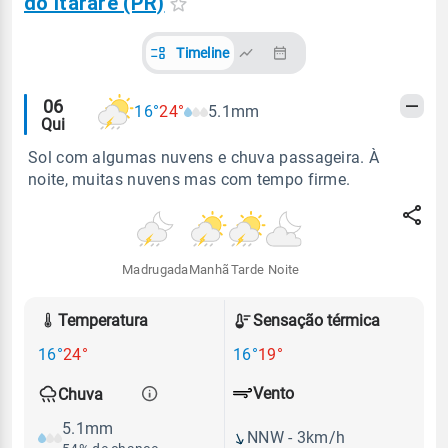
do Itararé (PR)
Timeline
Alertas
06
16°
24°
5.1mm
Qui
meteorológicos
Sol com algumas nuvens e chuva passageira. À
noite, muitas nuvens mas com tempo firme.
Madrugada
Manhã
Tarde
Noite
Temperatura
Sensação térmica
16°
24°
16°
19°
Vento
Chuva
5.1mm
NNW - 3km/h