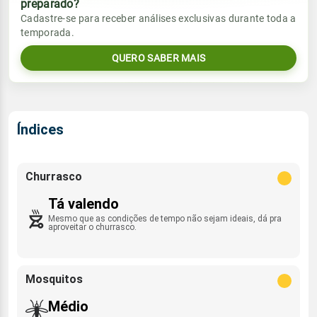
preparado?
Vento
Chuva
Cadastre-se para receber análises exclusivas durante toda a
Sol
Umidade do ar
temporada.
ESE - 16km/h
0.0mm
06:49h às 17:59h
59%
98%
QUERO SABER MAIS
Sol
Umidade do ar
Lua
Rajada de vento
06:48h às 17:59h
67%
92%
Minguante
S - 28km/h
Lua
Índices
Rajada de vento
Minguante
ESE - 37km/h
Churrasco
Tá valendo
Mesmo que as condições de tempo não sejam ideais, dá pra
aproveitar o churrasco.
Mosquitos
Médio