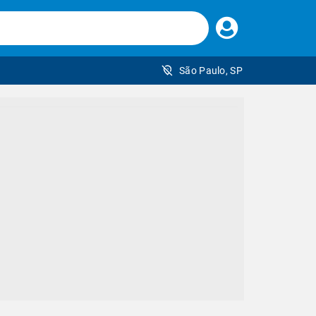
Faça
seu
login
São Paulo, SP