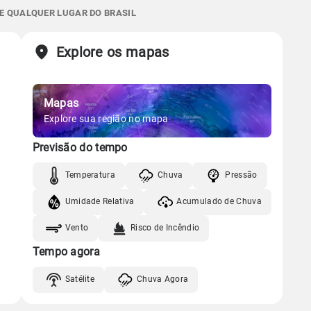
0.0mm
62%
77%
 E QUALQUER LUGAR DO BRASIL
07:05h às 18:04h
Minguante
Sol
Lua
o
Chuva
Vento
Umidade
Explore os mapas
07:04h às 18:04h
Minguante
Gráfico
Mapas
Gráfico
Chuva
Vento
Umidade
Explore sua região no mapa
Previsão do tempo
Chuva
Vento
Umidade
Temperatura
Chuva
Pressão
Umidade Relativa
Acumulado de Chuva
Vento
Risco de Incêndio
Tempo agora
Satélite
Chuva Agora