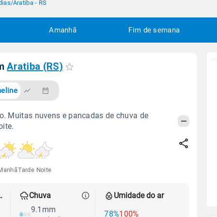
dias
/
Aratiba - RS
Amanhã
Fim de semana
em
Aratiba (RS)
eline
do. Muitas nuvens e pancadas de chuva de
ite.
Manhã
Tarde
Noite
 térmica
Chuva
Umidade do ar
9.1mm
78%
100%