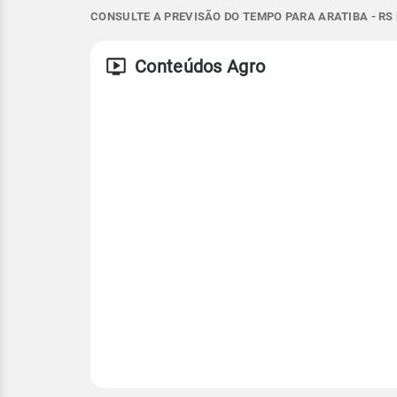
12°
16°
10°
12°
CONSULTE A PREVISÃO DO TEMPO PARA ARATIBA - RS
SE - 10km/h
SE - 33km/h
Vento
Rajada de vent
Temperatura
Conteúdos Agro
ESE - 16km/h
ESE - 41km/h
Temperatura
Temperatura