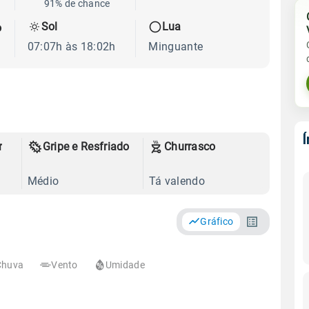
91% de chance
Sol
Lua
o
07:07h às 18:02h
Minguante
r
Gripe e Resfriado
Churrasco
Médio
Tá valendo
Gráfico
Chuva
Vento
Umidade