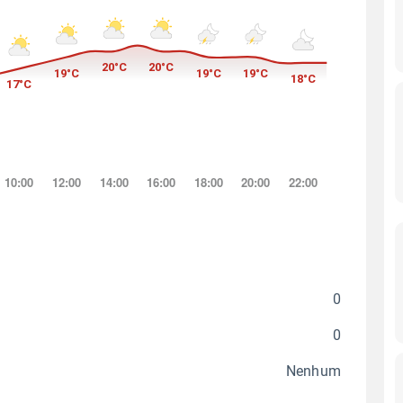
0
0
Nenhum