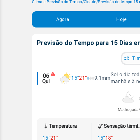
Clima e Previsão do Tempo
/
Cidade
/
Previsão do tempo 15 
Agora
Hoje
Previsão do Tempo para 15 Dias 
Tim
Alertas
Sol o dia to
06
15°
21°
9.1mm
Qui
manhã e à no
meteorológicos
Madrugada
Temperatura
Sensação
15°
21°
15°
18°