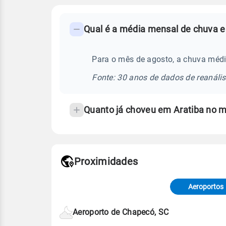
FAQ
Qual é a média mensal de chuva e
-
Perguntas
frequentes
Para o mês de agosto, a chuva médi
sobre
Fonte: 30 anos de dados de reanáli
chuva
e
Quanto já choveu em Aratiba no 
temperatura
Proximidades
Fonte: dados combinados de estaçõe
de Tempo e Estudos Climáticos (CP
Aeroportos
Para obter mais informações sobre 
Aeroporto de Chapecó, SC