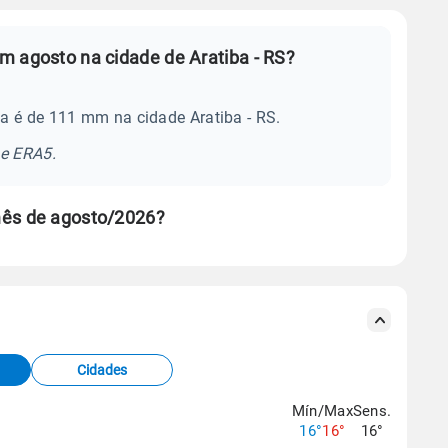
m agosto na cidade de Aratiba - RS?
a é de 111 mm na cidade Aratiba - RS.
se ERA5.
mês de agosto/2026?
s meteorológicas e satélite do Centro de Previsão
TEC).
Cidades
os dados climáticos,
clique aqui.
Mín/Max
Sens.
16°
16°
16°