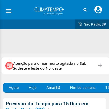
Faç
seu
logi
São Paulo, SP
Atenção para o mar muito agitado no Sul,
arrow_forward
newspaper
Sudeste e leste do Nordeste
Agora
Hoje
Amanhã
Fim de semana
15
Previsão do Tempo para 15 Dias em