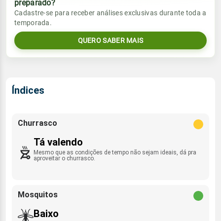
preparado?
Vento
Chuva
Cadastre-se para receber análises exclusivas durante toda a
Sol
Umidade do ar
temporada.
19.5mm
NNE - 8km/h
07:04h às 18:06h
80%
100%
94% de chance
QUERO SABER MAIS
Lua
Sol
Umidade do ar
Rajada de vento
Nova
07:03h às 18:06h
92%
100%
ENE - 37km/h
Índices
Lua
Rajada de vento
Nova
NNE - 33km/h
Churrasco
Tá valendo
Mesmo que as condições de tempo não sejam ideais, dá pra
aproveitar o churrasco.
Mosquitos
Baixo