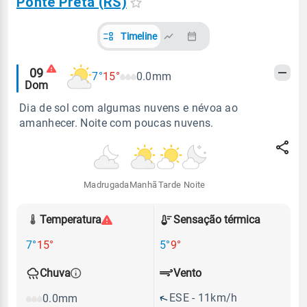
Ponte Preta (RS)
Timeline
Alertas
09
7°
15°
0.0mm
Dom
meteorológicos
Dia de sol com algumas nuvens e névoa ao
amanhecer. Noite com poucas nuvens.
Madrugada
Manhã
Tarde
Noite
Temperatura
Sensação térmica
7°
15°
5°
9°
Vento
Chuva
ESE - 11km/h
0.0mm