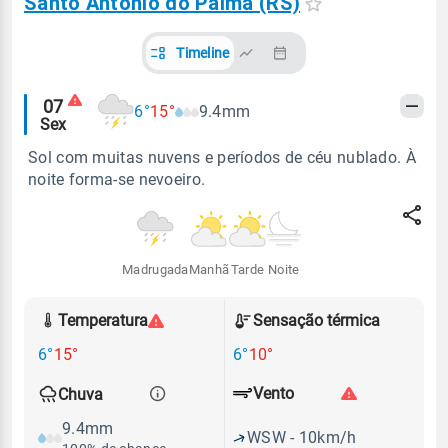
Santo Antônio do Palma (RS)
Timeline
Alertas
07
6°
15°
9.4mm
Sex
meteorológicos
Sol com muitas nuvens e períodos de céu nublado. À
noite forma-se nevoeiro.
Madrugada
Manhã
Tarde
Noite
Temperatura
Sensação térmica
6°
15°
6°
10°
Vento
Chuva
9.4mm
WSW - 10km/h