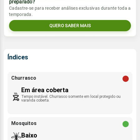
preparado?
Vento
Chuva
Cadastre-se para receber análises exclusivas durante toda a
Sol
Umidade do ar
temporada.
07:05h às 18:02h
E - 12km/h
0.0mm
48%
80%
QUERO SABER MAIS
Sol
Umidade do ar
Lua
Rajada de vento
07:04h às 18:02h
Minguante
60%
86%
SE - 44km/h
Lua
Índices
Rajada de vento
Minguante
E - 42km/h
Churrasco
Em área coberta
Tempo instável. Churrasco somente em local protegido ou
varanda coberta.
Mosquitos
Baixo