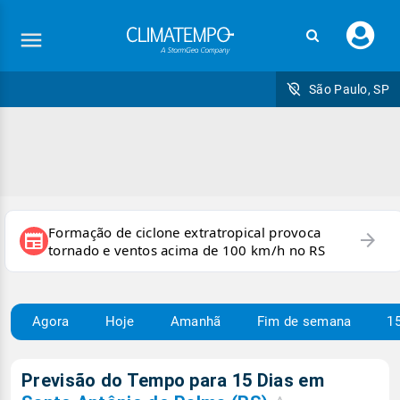
Faç
seu
logi
São Paulo, SP
Formação de ciclone extratropical provoca
arrow_forward
newspaper
tornado e ventos acima de 100 km/h no RS
Agora
Hoje
Amanhã
Fim de semana
15
Previsão do Tempo para 15 Dias em