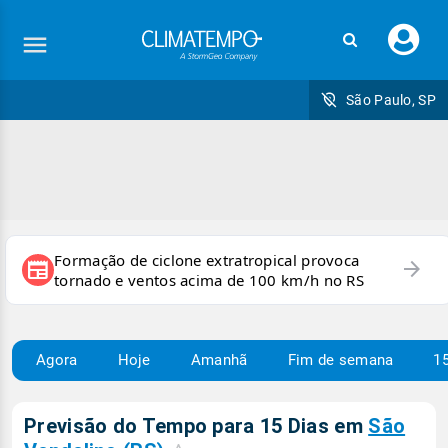
Faç
seu
logi
São Paulo, SP
Formação de ciclone extratropical provoca
arrow_forward
newspaper
tornado e ventos acima de 100 km/h no RS
Agora
Hoje
Amanhã
Fim de semana
15
Previsão do Tempo para 15 Dias em
São