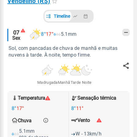
Vendelino (RS)
Timeline
Alertas
07
8°
17°
5.1mm
Sex
meteorológicos
Sol, com pancadas de chuva de manhã e muitas
nuvens à tarde. À noite, tempo firme.
Madrugada
Manhã
Tarde
Noite
Temperatura
Sensação térmica
8°
17°
8°
11°
Vento
Chuva
5.1mm
W - 13km/h