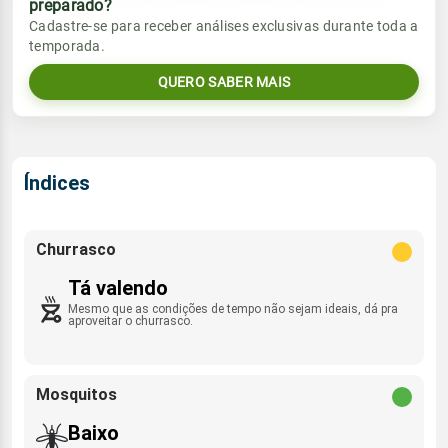
preparado?
Vento
Chuva
Cadastre-se para receber análises exclusivas durante toda a
Sol
Umidade do ar
temporada.
0.3mm
07:03h às 17:58h
SSE - 6km/h
55%
87%
42% de chance
QUERO SABER MAIS
Lua
Rajada de vento
Sol
Umidade do ar
Minguante
07:03h às 17:58h
64%
97%
SSE - 37km/h
Índices
Lua
Rajada de vento
Minguante
SSE - 37km/h
Churrasco
Tá valendo
Mesmo que as condições de tempo não sejam ideais, dá pra
aproveitar o churrasco.
Mosquitos
Baixo