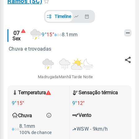
Ramos (SC)
Timeline
Alertas
07
9°
15°
8.1mm
Sex
meteorológicos
Chuva e trovoadas
Madrugada
Manhã
Tarde
Noite
Temperatura
Sensação térmica
9°
15°
9°
12°
Vento
Chuva
8.1mm
WSW - 9km/h
100% de chance