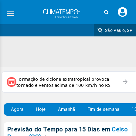
Faç
seu
logi
São Paulo, SP
Formação de ciclone extratropical provoca
arrow_forward
newspaper
tornado e ventos acima de 100 km/h no RS
Agora
Hoje
Amanhã
Fim de semana
15
Previsão do Tempo para 15 Dias em
Celso