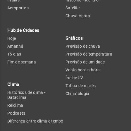
Praias
Risco de Incêndio
Aeroportos
Satélite
Chuva Agora
Hub de Cidades
Gráficos
Hoje
Amanhã
Previsão de chuva
15 dias
Previsão de temperatura
Fim de semana
Previsão de umidade
Vento hora a hora
Índice UV
Clima
Tábua de marés
Históricos de clima -
Climatologia
Dataclima
Relclima
Podcasts
Diferença entre clima e tempo