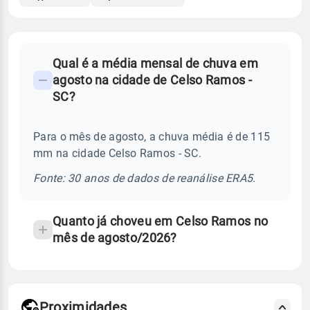
FAQ
Qual é a média mensal de chuva em
-
agosto na cidade de Celso Ramos -
Perguntas
SC?
frequentes
sobre
Para o mês de agosto, a chuva média é de 115
chuva
mm na cidade Celso Ramos - SC.
e
temperatura
Fonte: 30 anos de dados de reanálise ERA5.
Quanto já choveu em Celso Ramos no
mês de agosto/2026?
Proximidades