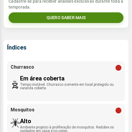
Vento
Chuva
Cadastre-se para receber análises exclusivas durante toda a
Sol
Umidade do ar
temporada.
E - 16km/h
0.0mm
07:01h às 18:00h
77%
100%
QUERO SABER MAIS
Sol
Umidade do ar
Lua
Rajada de vento
07:00h às 18:01h
78%
88%
Minguante
ESE - 33km/h
Lua
Índices
Rajada de vento
Minguante
E - 36km/h
Churrasco
Em área coberta
Tempo instável. Churrasco somente em local protegido ou
varanda coberta.
Mosquitos
Alto
Ambiente propício à proliferação de mosquitos. Redobre os
cuidados em casa e no corpo.