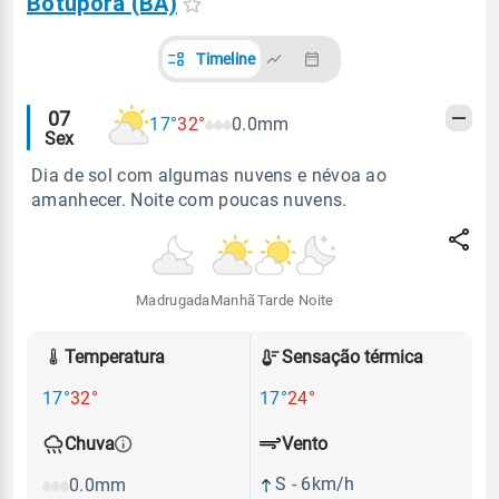
Botuporã (BA)
Timeline
Alertas
07
17°
32°
0.0mm
Sex
meteorológicos
Dia de sol com algumas nuvens e névoa ao
amanhecer. Noite com poucas nuvens.
Madrugada
Manhã
Tarde
Noite
Temperatura
Sensação térmica
17°
32°
17°
24°
Vento
Chuva
S - 6km/h
0.0mm