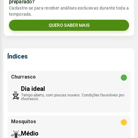
preparado?
Vento
Chuva
Cadastre-se para receber análises exclusivas durante toda a
Sol
Umidade do ar
temporada.
06:07h às 17:43h
ESE - 16km/h
0.0mm
35%
93%
QUERO SABER MAIS
Sol
Umidade do ar
Lua
Rajada de vento
06:07h às 17:43h
Minguante
39%
93%
SE - 45km/h
Lua
Índices
Rajada de vento
Minguante
ESE - 54km/h
Churrasco
Dia ideal
Tempo aberto, com poucas nuvens. Condições favoráveis pro
churrasco.
Mosquitos
Médio