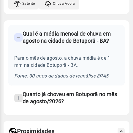
Satélite
Chuva Agora
FAQ
Qual é a média mensal de chuva em
-
agosto na cidade de Botuporã - BA?
Perguntas
frequentes
Para o mês de agosto, a chuva média é de 1
sobre
mm na cidade Botuporã - BA.
chuva
e
Fonte: 30 anos de dados de reanálise ERA5.
temperatura
Quanto já choveu em Botuporã no mês
de agosto/2026?
Proximidades