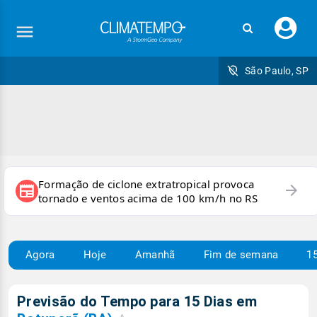
Faç
seu
logi
São Paulo, SP
Formação de ciclone extratropical provoca
arrow_forward
newspaper
tornado e ventos acima de 100 km/h no RS
Agora
Hoje
Amanhã
Fim de semana
15
Previsão do Tempo para 15 Dias em