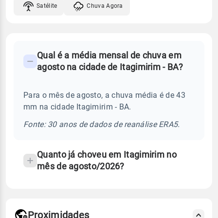
Satélite
Chuva Agora
FAQ
Qual é a média mensal de chuva em
-
agosto na cidade de Itagimirim - BA?
Perguntas
frequentes
Para o mês de agosto, a chuva média é de 43
sobre
mm na cidade Itagimirim - BA.
chuva
e
Fonte: 30 anos de dados de reanálise ERA5.
temperatura
Quanto já choveu em Itagimirim no
mês de agosto/2026?
Proximidades