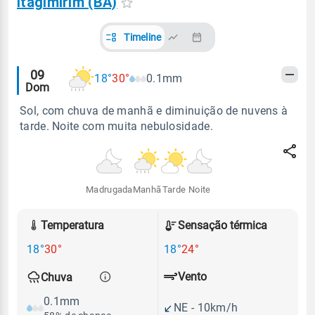
Itagimirim (BA)
Timeline
Alertas
09
18°
30°
0.1mm
Dom
meteorológicos
Sol, com chuva de manhã e diminuição de nuvens à
tarde. Noite com muita nebulosidade.
Madrugada
Manhã
Tarde
Noite
Temperatura
Sensação térmica
18°
30°
18°
24°
Vento
Chuva
0.1mm
NE - 10km/h