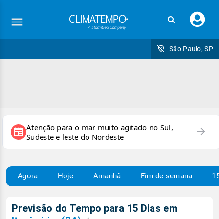
Faç
seu
logi
São Paulo, SP
Atenção para o mar muito agitado no Sul,
arrow_forward
newspaper
Sudeste e leste do Nordeste
Agora
Hoje
Amanhã
Fim de semana
15
Previsão do Tempo para 15 Dias em