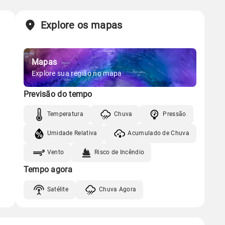
Chuva
Vento
Umidade
Sol
Lua
o
Explore os mapas
Gráfico
06:13h às 17:59h
Nova
Chuva
Vento
Umidade
Mapas
Gráfico
Explore sua região no mapa
Previsão do tempo
Chuva
Vento
Umidade
Temperatura
Chuva
Pressão
Umidade Relativa
Acumulado de Chuva
Vento
Risco de Incêndio
Tempo agora
Satélite
Chuva Agora