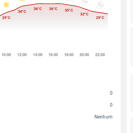
0
0
Nenhum