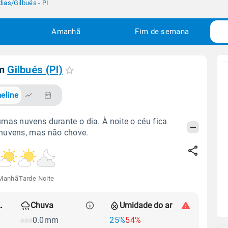
dias
/
Gilbués - PI
Amanhã
Fim de semana
em
Gilbués (PI)
eline
mas nuvens durante o dia. À noite o céu fica
nuvens, mas não chove.
Manhã
Tarde
Noite
 térmica
Chuva
Umidade do ar
0.0mm
25%
54%