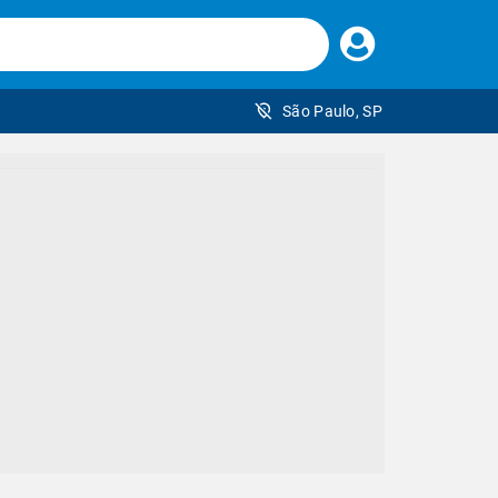
Faça
seu
login
São Paulo, SP