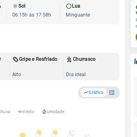
Sol
Lua
o
06:15h às 17:58h
Minguante
r
Gripe e Resfriado
Churrasco
Alto
Dia ideal
Gráfico
Chuva
Vento
Umidade