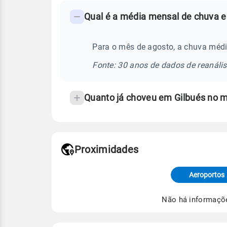
FAQ
Qual é a média mensal de chuva em
-
Perguntas
frequentes
Para o mês de agosto, a chuva média
sobre
Fonte: 30 anos de dados de reanáli
chuva
e
Quanto já choveu em Gilbués no 
temperatura
Proximidades
Fonte: dados combinados de estaçõe
de Tempo e Estudos Climáticos (CP
Aeroportos
Para obter mais informações sobre 
Não há informaçõ