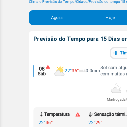
Clima e Previsão do Tempo
/
Cidade
/
Previsão do tempo 15 
Agora
Hoje
Previsão do Tempo para 15 Dias 
Tim
Alertas
Sol com algu
08
22°
36°
0.0mm
Sáb
com muitas 
meteorológicos
Madrugada
Temperatura
Sensação
22°
36°
22°
29°