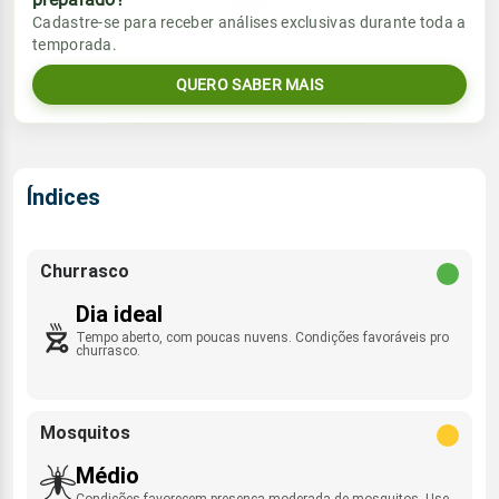
Vento
Chuva
Cadastre-se para receber análises exclusivas durante toda a
Sol
Umidade do ar
temporada.
06:03h às 17:43h
ESE - 16km/h
0.0mm
35%
93%
QUERO SABER MAIS
Sol
Umidade do ar
Lua
Rajada de vento
06:03h às 17:43h
Minguante
36%
88%
ESE - 43km/h
Lua
Índices
Rajada de vento
Minguante
ESE - 45km/h
Churrasco
Dia ideal
Tempo aberto, com poucas nuvens. Condições favoráveis pro
churrasco.
Mosquitos
Médio
Condições favorecem presença moderada de mosquitos. Use