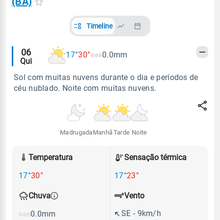
(BA)
Timeline
Alertas
06
17°
30°
0.0mm
Qui
meteorológicos
Sol com muitas nuvens durante o dia e períodos de
céu nublado. Noite com muitas nuvens.
Madrugada
Manhã
Tarde
Noite
Temperatura
Sensação térmica
17°
30°
17°
23°
Vento
Chuva
SE - 9km/h
0.0mm