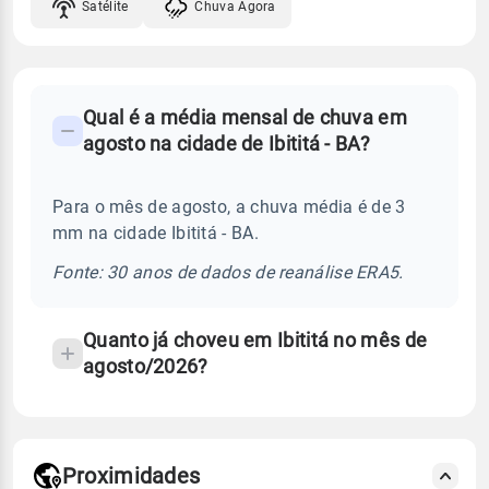
Satélite
Chuva Agora
FAQ
Qual é a média mensal de chuva em
-
agosto na cidade de Ibititá - BA?
Perguntas
frequentes
Para o mês de agosto, a chuva média é de 3
sobre
mm na cidade Ibititá - BA.
chuva
e
Fonte: 30 anos de dados de reanálise ERA5.
temperatura
Quanto já choveu em Ibititá no mês de
agosto/2026?
Proximidades