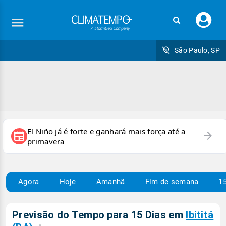
Faç
seu
logi
São Paulo, SP
El Niño já é forte e ganhará mais força até a
arrow_forward
newspaper
primavera
Agora
Hoje
Amanhã
Fim de semana
15
Previsão do Tempo para 15 Dias em
Ibititá