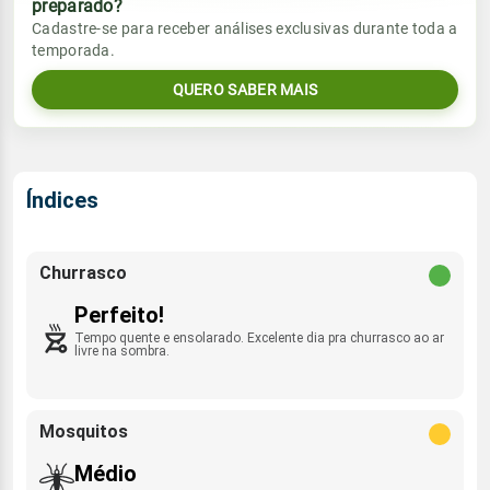
preparado?
Vento
Chuva
Cadastre-se para receber análises exclusivas durante toda a
Sol
Umidade do ar
temporada.
07:12h às 18:44h
S - 14km/h
0.0mm
44%
76%
QUERO SABER MAIS
Sol
Umidade do ar
Lua
Rajada de vento
07:11h às 18:44h
Minguante
55%
77%
WNW - 29km/h
Lua
Índices
Rajada de vento
Minguante
S - 40km/h
Churrasco
Perfeito!
Tempo quente e ensolarado. Excelente dia pra churrasco ao ar
livre na sombra.
Mosquitos
Médio