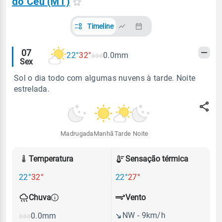
do Céu (MT)
Timeline
Alertas
07
22°
32°
0.0mm
Sex
meteorológicos
Sol o dia todo com algumas nuvens à tarde. Noite
estrelada.
Madrugada
Manhã
Tarde
Noite
Temperatura
Sensação térmica
22°
32°
22°
27°
Vento
Chuva
NW - 9km/h
0.0mm