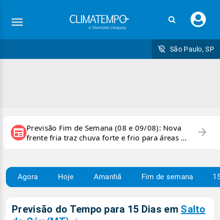
Faç
seu
logi
São Paulo, SP
Previsão Fim de Semana (08 e 09/08): Nova
arrow_forward
newspaper
frente fria traz chuva forte e frio para áreas do
país
Agora
Hoje
Amanhã
Fim de semana
15
Previsão do Tempo para 15 Dias em
Salto