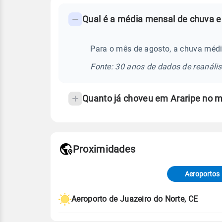
FAQ
Qual é a média mensal de chuva e
-
Perguntas
frequentes
Para o mês de agosto, a chuva médi
sobre
Fonte: 30 anos de dados de reanáli
chuva
e
Quanto já choveu em Araripe no 
temperatura
Proximidades
Fonte: dados combinados de estaçõe
de Tempo e Estudos Climáticos (CP
Aeroportos
Para obter mais informações sobre 
Aeroporto de Juazeiro do Norte, CE