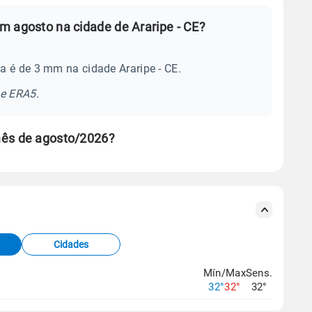
m agosto na cidade de Araripe - CE?
a é de 3 mm na cidade Araripe - CE.
se ERA5.
mês de agosto/2026?
s meteorológicas e satélite do Centro de Previsão
TEC).
Cidades
os dados climáticos,
clique aqui.
Mín/Max
Sens.
32°
32°
32°