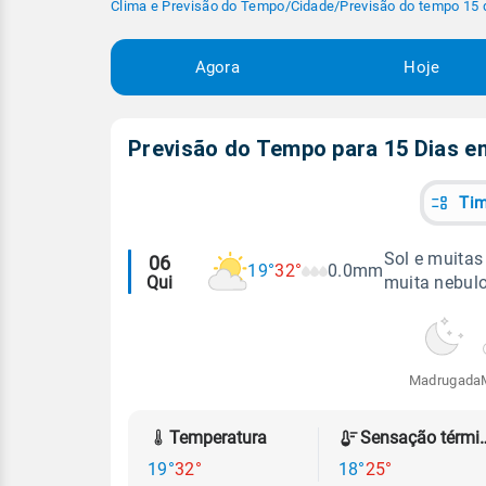
Clima e Previsão do Tempo
/
Cidade
/
Previsão do tempo 15 
Agora
Hoje
Previsão do Tempo para 15 Dias 
Tim
Alertas
Sol e muitas
06
19°
32°
0.0mm
Qui
muita nebul
meteorológicos
Madrugada
Temperatura
Sensação
19°
32°
18°
25°