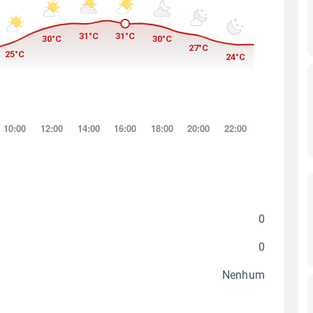
0
0
Nenhum