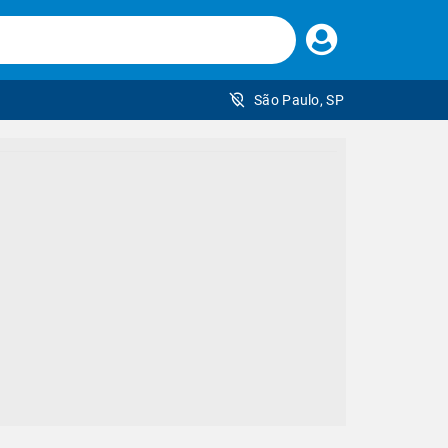
Faça
seu
login
São Paulo, SP