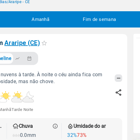
dias
/
Araripe - CE
Amanhã
Fim de semana
em
Araripe (CE)
eline
 nuvens à tarde. À noite o céu ainda fica com
osidade, mas não chove.
Manhã
Tarde
Noite
 térmica
Chuva
Umidade do ar
0.0mm
32%
73%