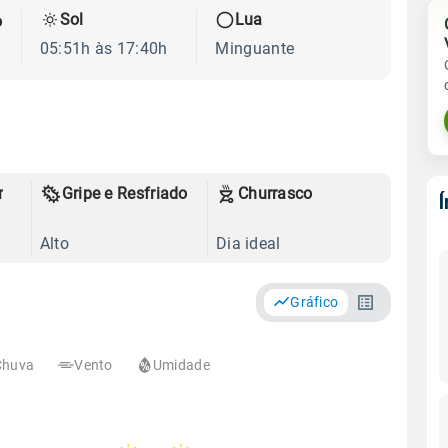
Sol
Lua
o
05:51h às 17:40h
Minguante
r
Gripe e Resfriado
Churrasco
Alto
Dia ideal
Gráfico
Chuva
Vento
Umidade