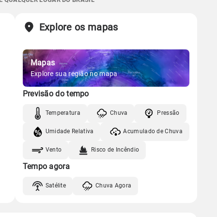
05:50h às 17:40h
Minguante
Chuva
Vento
Umidade
Sol
Lua
o
Explore os mapas
05:50h às 17:40h
Minguante
Gráfico
Mapas
Gráfico
Chuva
Vento
Umidade
Explore sua região no mapa
Previsão do tempo
Chuva
Vento
Umidade
Temperatura
Chuva
Pressão
Umidade Relativa
Acumulado de Chuva
Vento
Risco de Incêndio
Tempo agora
Satélite
Chuva Agora