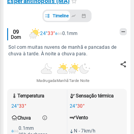
Esperantinópolis (MA)
Timeline
Alertas
09
24°
33°
0.1mm
Dom
meteorológicos
Sol com muitas nuvens de manhã e pancadas de
chuva à tarde. À noite a chuva para.
Madrugada
Manhã
Tarde
Noite
Temperatura
Sensação térmica
24°
33°
24°
30°
Vento
Chuva
0.1mm
N - 7km/h