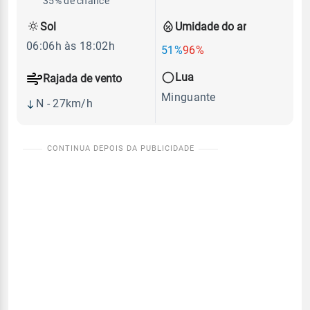
35% de chance
Sol
Umidade do ar
06:06h às 18:02h
51%
96%
Lua
Rajada de vento
Minguante
N - 27km/h