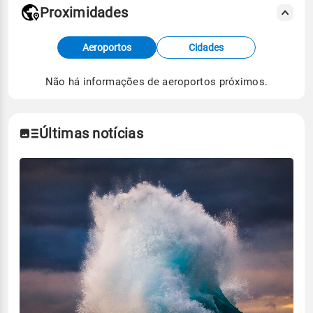
Proximidades
Fonte: dados combinados de estações
Aeroportos
Cidades
meteorológicas e satélite do Centro de Previsão
de Tempo e Estudos Climáticos (CPTEC).
Não há informações de aeroportos próximos.
Para obter mais informações sobre os dados
climáticos,
clique aqui.
Últimas notícias