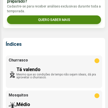
preparado?
Vento
Chuva
Cadastre-se para receber análises exclusivas durante toda a
Sol
Umidade do ar
temporada.
0.6mm
06:05h às 18:02h
NNE - 5km/h
42%
97%
40% de chance
QUERO SABER MAIS
Lua
Rajada de vento
Sol
Umidade do ar
Nova
06:05h às 18:02h
53%
96%
SE - 32km/h
Índices
Lua
Rajada de vento
Nova
NNE - 25km/h
Churrasco
Tá valendo
Mesmo que as condições de tempo não sejam ideais, dá pra
aproveitar o churrasco.
Mosquitos
Médio