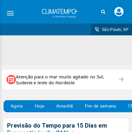
Faç
seu
logi
São Paulo, SP
Atenção para o mar muito agitado no Sul,
arrow_forward
newspaper
Sudeste e leste do Nordeste
Agora
Hoje
Amanhã
Fim de semana
15
Previsão do Tempo para 15 Dias em