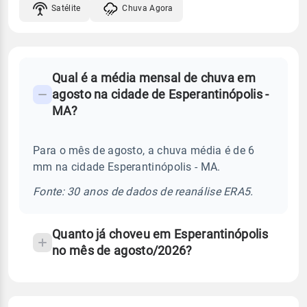
Satélite
Chuva Agora
FAQ
Qual é a média mensal de chuva em
-
agosto na cidade de Esperantinópolis -
Perguntas
MA?
frequentes
sobre
Para o mês de agosto, a chuva média é de 6
chuva
mm na cidade Esperantinópolis - MA.
e
temperatura
Fonte: 30 anos de dados de reanálise ERA5.
Quanto já choveu em Esperantinópolis
no mês de agosto/2026?