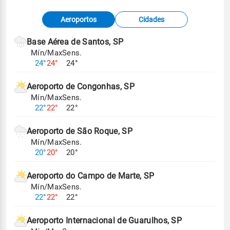
Fonte: dados combinados de estações
Aeroportos
Cidades
meteorológicas e satélite do Centro de Previsão
de Tempo e Estudos Climáticos (CPTEC).
Base Aérea de Santos, SP
Mín/Max
Sens.
Para obter mais informações sobre os dados
24°
24°
24°
climáticos,
clique aqui.
Aeroporto de Congonhas, SP
Mín/Max
Sens.
22°
22°
22°
Aeroporto de São Roque, SP
Mín/Max
Sens.
20°
20°
20°
Aeroporto do Campo de Marte, SP
Mín/Max
Sens.
22°
22°
22°
Aeroporto Internacional de Guarulhos, SP