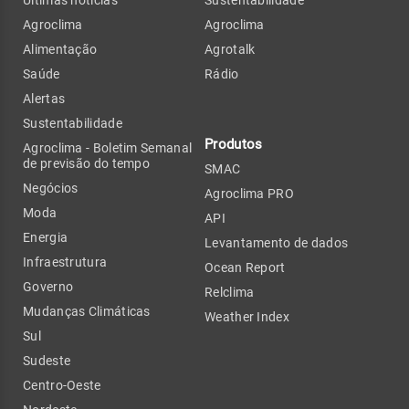
Últimas notícias
Sustentabilidade
Agroclima
Agroclima
Alimentação
Agrotalk
Saúde
Rádio
Alertas
Sustentabilidade
Produtos
Agroclima - Boletim Semanal
de previsão do tempo
SMAC
Negócios
Agroclima PRO
Moda
API
Energia
Levantamento de dados
Infraestrutura
Ocean Report
Governo
Relclima
Mudanças Climáticas
Weather Index
Sul
Sudeste
Centro-Oeste