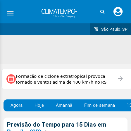
Faç
seu
logi
São Paulo, SP
Formação de ciclone extratropical provoca
arrow_forward
newspaper
tornado e ventos acima de 100 km/h no RS
Agora
Hoje
Amanhã
Fim de semana
15
Previsão do Tempo para 15 Dias em