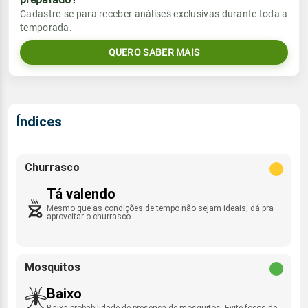
Vento
Chuva
Cadastre-se para receber análises exclusivas durante toda a
Sol
Umidade do ar
temporada.
5.7mm
SE - 10km/h
06:39h às 17:47h
92%
98%
98% de chance
QUERO SABER MAIS
Lua
Sol
Umidade do ar
Rajada de vento
Minguante
06:38h às 17:48h
82%
100%
SSE - 28km/h
Índices
Lua
Rajada de vento
Minguante
SE - 26km/h
Churrasco
Tá valendo
Mesmo que as condições de tempo não sejam ideais, dá pra
aproveitar o churrasco.
Mosquitos
Baixo
Baixa probabilidade de presença de mosquitos. Evite focos de