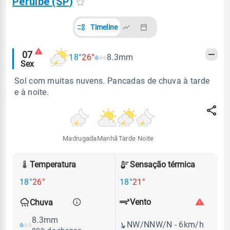
Peruíbe (SP)
Timeline
Alertas
07
18°
26°
8.3mm
Sex
meteorológicos
Sol com muitas nuvens. Pancadas de chuva à tarde
e à noite.
Madrugada
Manhã
Tarde
Noite
Temperatura
Sensação térmica
18°
26°
18°
21°
Vento
Chuva
8.3mm
NW/NNW/N - 6km/h