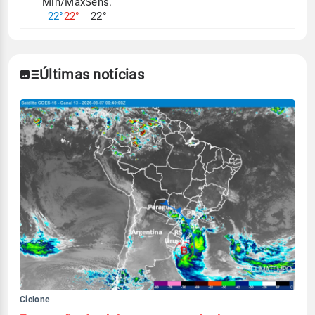
Mín/Max
Sens.
22°
22°
22°
Últimas notícias
Ciclone