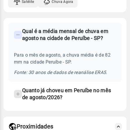
Satélite
Chuva Agora
FAQ
Qual é a média mensal de chuva em
-
agosto na cidade de Peruíbe - SP?
Perguntas
frequentes
Para o mês de agosto, a chuva média é de 82
sobre
mm na cidade Peruíbe - SP.
chuva
e
Fonte: 30 anos de dados de reanálise ERA5.
temperatura
Quanto já choveu em Peruíbe no mês
de agosto/2026?
Proximidades