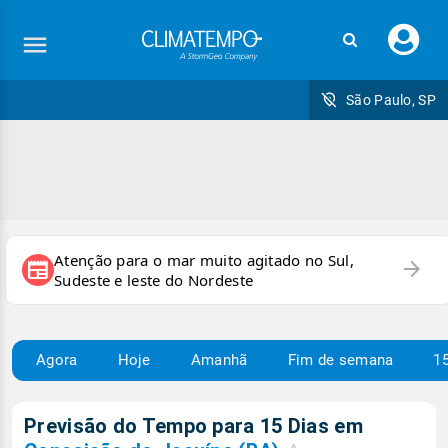
Faç
seu
logi
São Paulo, SP
Atenção para o mar muito agitado no Sul,
arrow_forward
newspaper
Sudeste e leste do Nordeste
Agora
Hoje
Amanhã
Fim de semana
15
Previsão do Tempo para 15 Dias em