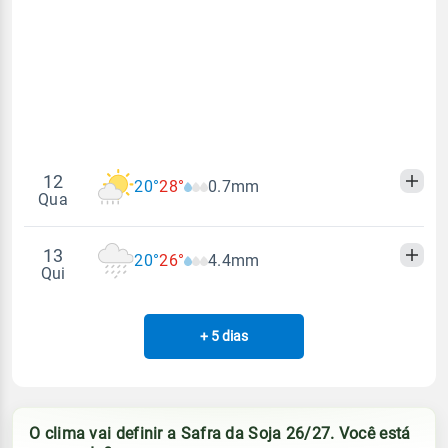
Vento
Chuva
Sol
Umidade do ar
05:51h às 17:29h
SE - 11km/h
0.0mm
58%
99%
Sol
Umidade do ar
Lua
Rajada de vento
05:50h às 17:30h
Minguante
64%
96%
SE - 35km/h
Lua
Rajada de vento
12
20°
28°
0.7mm
Minguante
Qua
SE - 43km/h
13
20°
26°
4.4mm
Madrugada
Manhã
Tarde
Noite
Qui
Temperatura
Sensação térmica
+ 5 dias
Madrugada
Manhã
Tarde
Noite
20°
28°
20°
23°
Vento
Chuva
Temperatura
Sensação térmica
0.7mm
20°
26°
20°
22°
O clima vai definir a Safra da Soja 26/27. Você está
SE - 11km/h
70% de chance