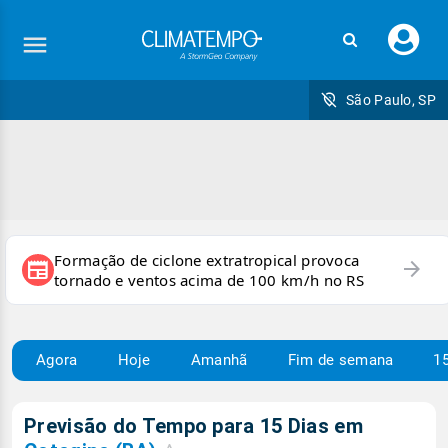
Faç
seu
logi
São Paulo, SP
Formação de ciclone extratropical provoca
arrow_forward
newspaper
tornado e ventos acima de 100 km/h no RS
Agora
Hoje
Amanhã
Fim de semana
15
Previsão do Tempo para 15 Dias em