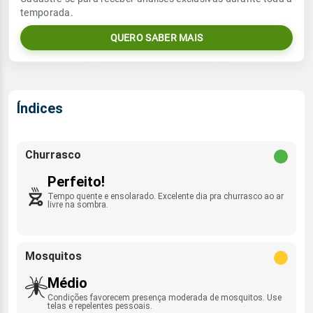
temporada.
06:12h às 17:52h
ESE - 13km/h
0.0mm
19%
62%
QUERO SABER MAIS
Sol
Umidade do ar
Lua
Rajada de vento
06:12h às 17:52h
Minguante
28%
72%
SE - 43km/h
Lua
Índices
Rajada de vento
Minguante
ESE - 40km/h
Churrasco
Perfeito!
Tempo quente e ensolarado. Excelente dia pra churrasco ao ar
livre na sombra.
Mosquitos
Médio
Condições favorecem presença moderada de mosquitos. Use
telas e repelentes pessoais.