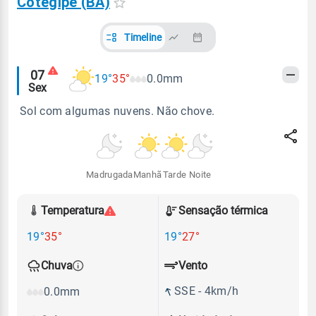
Cotegipe (BA)
Timeline
Alertas
07
19°
35°
0.0mm
Sex
meteorológicos
Sol com algumas nuvens. Não chove.
Madrugada
Manhã
Tarde
Noite
Temperatura
Sensação térmica
19°
35°
19°
27°
Vento
Chuva
SSE - 4km/h
0.0mm