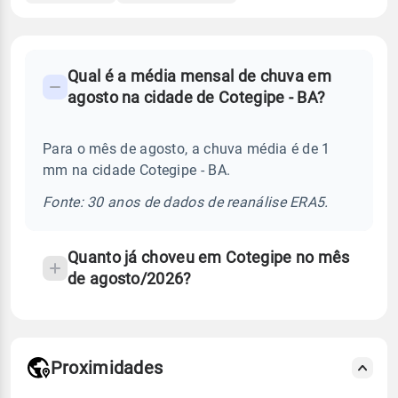
FAQ
Qual é a média mensal de chuva em
-
agosto na cidade de Cotegipe - BA?
Perguntas
frequentes
Para o mês de agosto, a chuva média é de 1
sobre
mm na cidade Cotegipe - BA.
chuva
e
Fonte: 30 anos de dados de reanálise ERA5.
temperatura
Quanto já choveu em Cotegipe no mês
de agosto/2026?
Proximidades