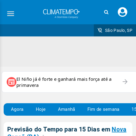
Faç
seu
logi
São Paulo, SP
El Niño já é forte e ganhará mais força até a
arrow_forward
newspaper
primavera
Agora
Hoje
Amanhã
Fim de semana
15
Previsão do Tempo para 15 Dias em
Nova