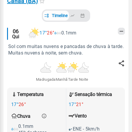
Canaã (BA)
Timeline
Alertas
06
17°
26°
0.1mm
Qui
meteorológicos
Sol com muitas nuvens e pancadas de chuva à tarde.
Muitas nuvens à noite, sem chuva.
Madrugada
Manhã
Tarde
Noite
Temperatura
Sensação térmica
17°
26°
17°
21°
Vento
Chuva
0.1mm
ENE - 5km/h