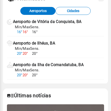
Fonte: dados combinados de estações
Aeroportos
Cidades
meteorológicas e satélite do Centro de Previsão
de Tempo e Estudos Climáticos (CPTEC).
Aeroporto de Vitória da Conquista, BA
Mín/Max
Sens.
Para obter mais informações sobre os dados
16°
16°
16°
climáticos,
clique aqui.
Aeroporto de Ilhéus, BA
Mín/Max
Sens.
20°
20°
20°
Aeroporto da Ilha de Comandatuba, BA
Mín/Max
Sens.
20°
20°
20°
Últimas notícias