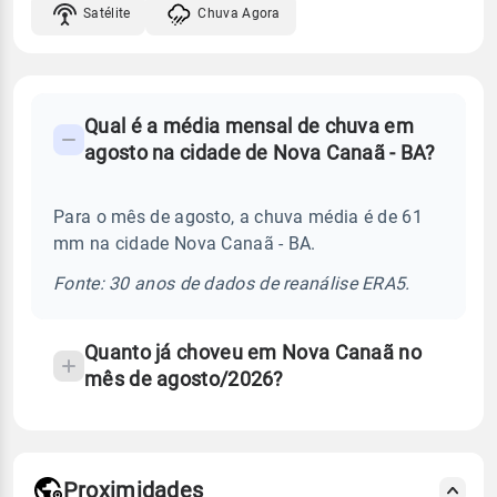
Satélite
Chuva Agora
FAQ
Qual é a média mensal de chuva em
-
agosto na cidade de Nova Canaã - BA?
Perguntas
frequentes
Para o mês de agosto, a chuva média é de 61
sobre
mm na cidade Nova Canaã - BA.
chuva
e
Fonte: 30 anos de dados de reanálise ERA5.
temperatura
Quanto já choveu em Nova Canaã no
mês de agosto/2026?
Proximidades