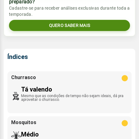
preparado?
Vento
Chuva
Cadastre-se para receber análises exclusivas durante toda a
Sol
Umidade do ar
temporada.
0.4mm
06:00h às 17:32h
NE - 7km/h
54%
99%
53% de chance
QUERO SABER MAIS
Lua
Rajada de vento
Sol
Umidade do ar
Minguante
05:59h às 17:32h
52%
100%
NE - 30km/h
Índices
Lua
Rajada de vento
Minguante
NE - 28km/h
Churrasco
Tá valendo
Mesmo que as condições de tempo não sejam ideais, dá pra
aproveitar o churrasco.
Mosquitos
Médio