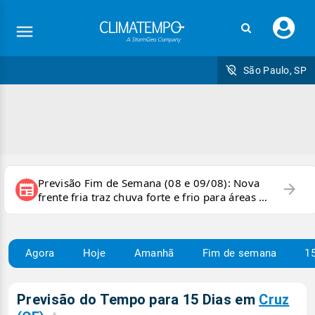
Faç
seu
logi
São Paulo, SP
Previsão Fim de Semana (08 e 09/08): Nova
arrow_forward
newspaper
frente fria traz chuva forte e frio para áreas do
país
Agora
Hoje
Amanhã
Fim de semana
15
Previsão do Tempo para 15 Dias em
Cruz