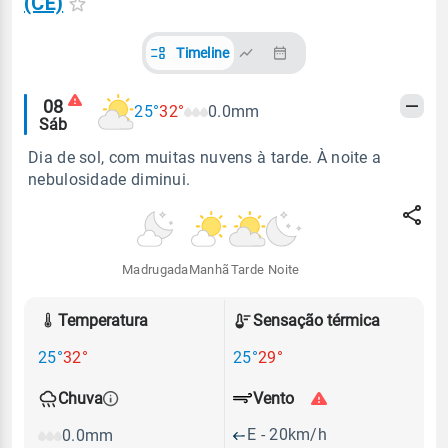
(CE)
Timeline
Alertas
08
25°
32°
0.0mm
Sáb
meteorológicos
Dia de sol, com muitas nuvens à tarde. À noite a
nebulosidade diminui.
Madrugada
Manhã
Tarde
Noite
Temperatura
Sensação térmica
25°
32°
25°
29°
Vento
Chuva
E - 20km/h
0.0mm