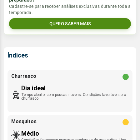
Vento
Chuva
Cadastre-se para receber análises exclusivas durante toda a
Sol
Umidade do ar
temporada.
05:45h às 17:46h
ENE - 14km/h
0.0mm
49%
91%
QUERO SABER MAIS
Sol
Umidade do ar
Lua
Rajada de vento
05:45h às 17:46h
Minguante
49%
90%
E - 44km/h
Lua
Índices
Rajada de vento
Nova
ENE - 41km/h
Churrasco
Dia ideal
Tempo aberto, com poucas nuvens. Condições favoráveis pro
churrasco.
Mosquitos
Médio
Condições favorecem presença moderada de mosquitos. Use