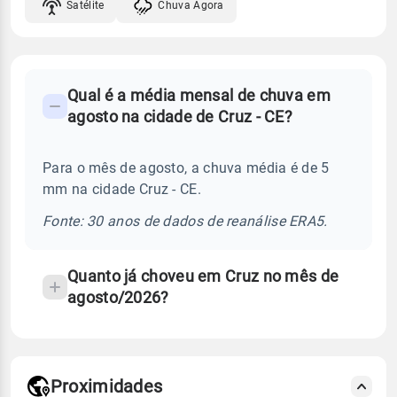
Satélite
Chuva Agora
FAQ
Qual é a média mensal de chuva em
-
agosto na cidade de Cruz - CE?
Perguntas
frequentes
Para o mês de agosto, a chuva média é de 5
sobre
mm na cidade Cruz - CE.
chuva
e
Fonte: 30 anos de dados de reanálise ERA5.
temperatura
Quanto já choveu em Cruz no mês de
agosto/2026?
Proximidades