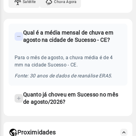
Satélite
Chuva Agora
FAQ
Qual é a média mensal de chuva em
-
agosto na cidade de Sucesso - CE?
Perguntas
frequentes
Para o mês de agosto, a chuva média é de 4
sobre
mm na cidade Sucesso - CE.
chuva
e
Fonte: 30 anos de dados de reanálise ERA5.
temperatura
Quanto já choveu em Sucesso no mês
de agosto/2026?
Proximidades