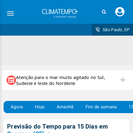
Faç
seu
logi
São Paulo, SP
Atenção para o mar muito agitado no Sul,
arrow_forward
newspaper
Sudeste e leste do Nordeste
Agora
Hoje
Amanhã
Fim de semana
15
Previsão do Tempo para 15 Dias em