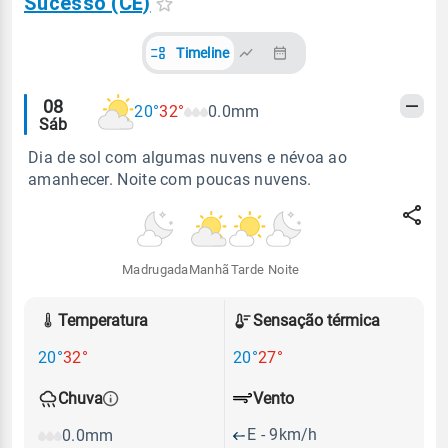
Sucesso (CE)
Timeline
Alertas
08
20°
32°
0.0mm
Sáb
meteorológicos
Dia de sol com algumas nuvens e névoa ao
amanhecer. Noite com poucas nuvens.
Madrugada
Manhã
Tarde
Noite
Temperatura
Sensação térmica
20°
32°
20°
27°
Vento
Chuva
E - 9km/h
0.0mm