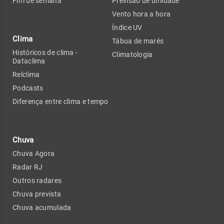
Fim de semana
Previsão de umidade
Vento hora a hora
Índice UV
Clima
Tábua de marés
Históricos de clima -
Climatologia
Dataclima
Relclima
Podcasts
Diferença entre clima e tempo
Chuva
Chuva Agora
Radar RJ
Outros radares
Chuva prevista
Chuva acumulada