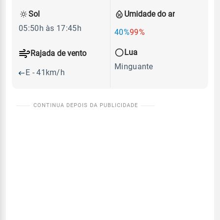
Sol
Umidade do ar
05:50h às 17:45h
40%
99%
Lua
Rajada de vento
Minguante
E - 41km/h