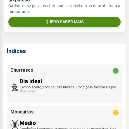
Vento
Chuva
Cadastre-se para receber análises exclusivas durante toda a
Sol
Umidade do ar
temporada.
05:49h às 17:45h
SE - 10km/h
0.0mm
34%
93%
QUERO SABER MAIS
Sol
Umidade do ar
Lua
Rajada de vento
05:49h às 17:45h
Minguante
38%
82%
ESE - 36km/h
Lua
Índices
Rajada de vento
Nova
SE - 37km/h
Churrasco
Dia ideal
Tempo aberto, com poucas nuvens. Condições favoráveis pro
churrasco.
Mosquitos
Médio
Condições favorecem presença moderada de mosquitos. Use