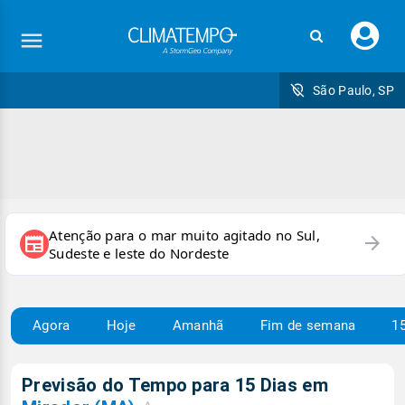
Faç
seu
logi
São Paulo, SP
Atenção para o mar muito agitado no Sul,
arrow_forward
newspaper
Sudeste e leste do Nordeste
Agora
Hoje
Amanhã
Fim de semana
15
Previsão do Tempo para 15 Dias em