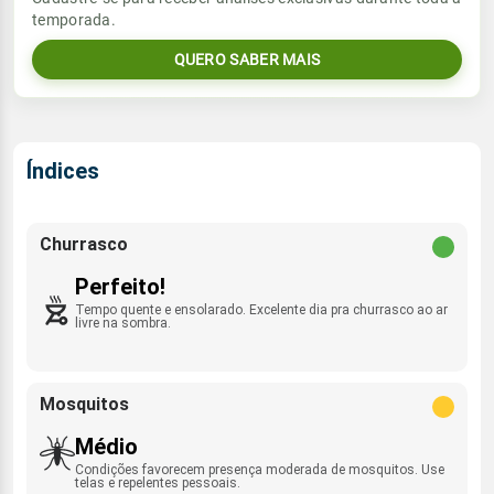
temporada.
06:06h às 17:59h
SE - 9km/h
0.0mm
31%
50%
QUERO SABER MAIS
Sol
Umidade do ar
Lua
Rajada de vento
06:05h às 17:59h
Nova
30%
53%
SE - 48km/h
Lua
Índices
Rajada de vento
Nova
SE - 48km/h
Churrasco
Perfeito!
Tempo quente e ensolarado. Excelente dia pra churrasco ao ar
livre na sombra.
Mosquitos
Médio
Condições favorecem presença moderada de mosquitos. Use
telas e repelentes pessoais.