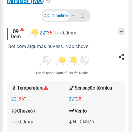
Mirador (MA)
Timeline
Alertas
09
22°
35°
0.0mm
Dom
meteorológicos
Sol com algumas nuvens. Não chove.
Madrugada
Manhã
Tarde
Noite
Temperatura
Sensação térmica
22°
35°
22°
28°
Vento
Chuva
N - 5km/h
0.0mm