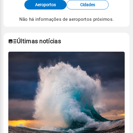
Fonte: dados combinados de estações
Aeroportos
Cidades
meteorológicas e satélite do Centro de Previsão
de Tempo e Estudos Climáticos (CPTEC).
Não há informações de aeroportos próximos.
Para obter mais informações sobre os dados
climáticos,
clique aqui.
Últimas notícias