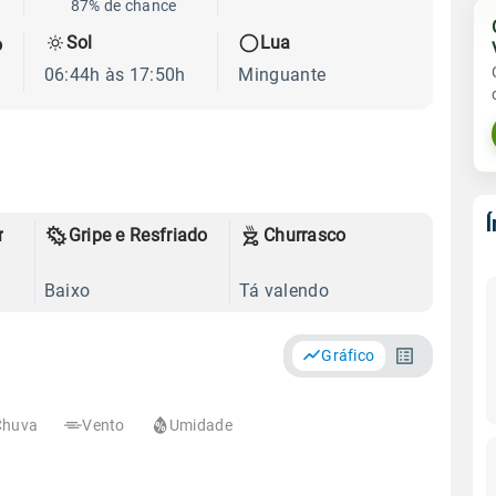
87% de chance
Sol
Lua
o
06:44h às 17:50h
Minguante
r
Gripe e Resfriado
Churrasco
Baixo
Tá valendo
Gráfico
Chuva
Vento
Umidade