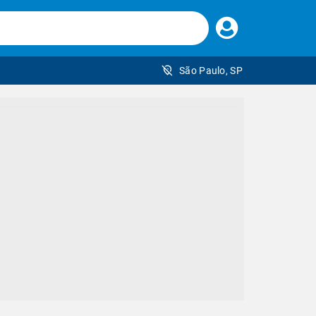
Faça
seu
login
São Paulo, SP