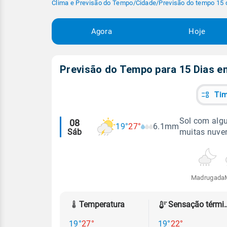
Clima e Previsão do Tempo
/
Cidade
/
Previsão do tempo 15 
Agora
Hoje
Previsão do Tempo para 15 Dias 
Tim
Alertas
Sol com algu
08
19°
27°
6.1mm
Sáb
muitas nuve
meteorológicos
Madrugada
Temperatura
Sensação
19°
27°
19°
22°