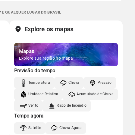
 térmica
Chuva
Umidade do ar
Sol
Lua
o
0.0mm
80%
96%
P E QUALQUER LUGAR DO BRASIL
06:42h às 17:51h
Minguante
Chuva
Vento
Umidade
Sol
Lua
o
Explore os mapas
06:41h às 17:51h
Nova
Gráfico
Mapas
Gráfico
Chuva
Vento
Umidade
Explore sua região no mapa
Previsão do tempo
Chuva
Vento
Umidade
Temperatura
Chuva
Pressão
Umidade Relativa
Acumulado de Chuva
Vento
Risco de Incêndio
Tempo agora
Satélite
Chuva Agora