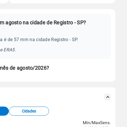
m agosto na cidade de Registro - SP?
a é de 57 mm na cidade Registro - SP.
se ERA5.
 mês de agosto/2026?
s meteorológicas e satélite do Centro de Previsão
TEC).
Cidades
os dados climáticos,
clique aqui.
Mín/Max
Sens.