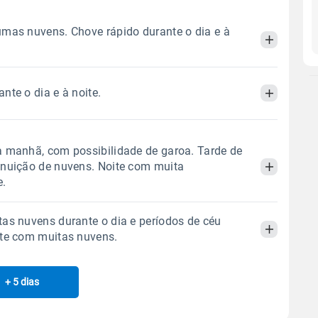
mas nuvens. Chove rápido durante o dia e à
nte o dia e à noite.
Manhã
Tarde
Noite
 térmica
Chuva
Umidade do ar
Manhã
Tarde
Noite
 manhã, com possibilidade de garoa. Tarde de
2.9mm
92%
100%
nuição de nuvens. Noite com muita
78% de chance
e.
 térmica
Chuva
Umidade do ar
Sol
Lua
o
2.5mm
06:43h às 17:50h
Minguante
84%
98%
as nuvens durante o dia e períodos de céu
87% de chance
Manhã
Tarde
Noite
ite com muitas nuvens.
Sol
Lua
o
Gráfico
06:42h às 17:51h
Minguante
 térmica
Chuva
Umidade do ar
+ 5 dias
Manhã
Tarde
Noite
0.3mm
77%
91%
87% de chance
Chuva
Vento
Umidade
Gráfico