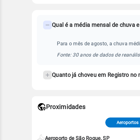
FAQ
Qual é a média mensal de chuva e
-
Perguntas
frequentes
Para o mês de agosto, a chuva médi
sobre
Fonte: 30 anos de dados de reanáli
chuva
e
Quanto já choveu em Registro no
temperatura
Proximidades
Fonte: dados combinados de estaçõe
de Tempo e Estudos Climáticos (CP
Aeroportos
Para obter mais informações sobre 
Aeroporto de São Roque, SP