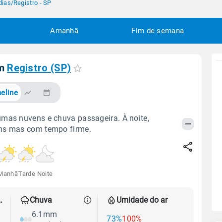
dias
/
Registro - SP
Amanhã
Fim de semana
em
Registro (SP)
eline
mas nuvens e chuva passageira. À noite,
ns mas com tempo firme.
Manhã
Tarde
Noite
 térmica
Chuva
Umidade do ar
6.1mm
73%
100%