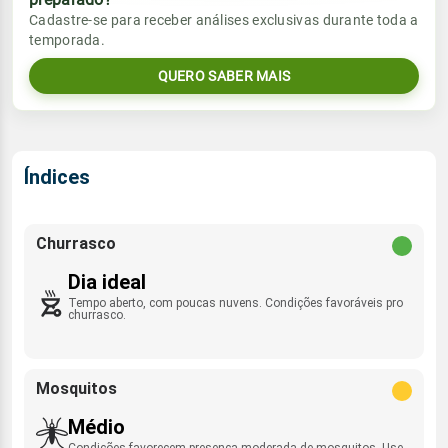
Vento
Chuva
Cadastre-se para receber análises exclusivas durante toda a
Sol
Umidade do ar
temporada.
ESE - 7km/h
0.0mm
05:46h às 17:28h
75%
96%
QUERO SABER MAIS
Sol
Umidade do ar
Lua
Rajada de vento
05:46h às 17:28h
64%
96%
Nova
SE - 31km/h
Lua
Índices
Rajada de vento
Nova
ESE - 28km/h
Churrasco
Dia ideal
Tempo aberto, com poucas nuvens. Condições favoráveis pro
churrasco.
Mosquitos
Médio
Condições favorecem presença moderada de mosquitos. Use