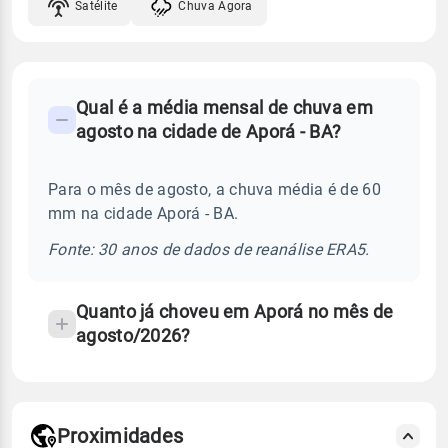
Satélite
Chuva Agora
FAQ
Qual é a média mensal de chuva em
-
agosto na cidade de Aporá - BA?
Perguntas
frequentes
Para o mês de agosto, a chuva média é de 60
sobre
mm na cidade Aporá - BA.
chuva
e
Fonte: 30 anos de dados de reanálise ERA5.
temperatura
Quanto já choveu em Aporá no mês de
agosto/2026?
Proximidades