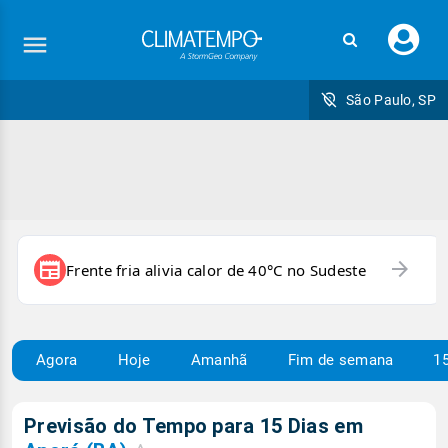
Faç
seu
logi
São Paulo, SP
arrow_forward
newspaper
Frente fria alivia calor de 40°C no Sudeste
Agora
Hoje
Amanhã
Fim de semana
15
Previsão do Tempo para 15 Dias em