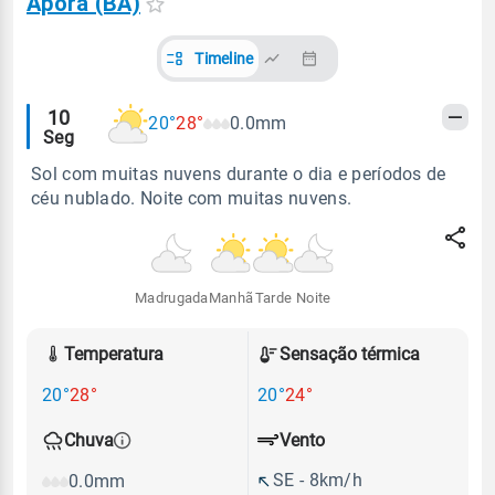
Aporá (BA)
Timeline
Alertas
10
20°
28°
0.0mm
Seg
meteorológicos
Sol com muitas nuvens durante o dia e períodos de
céu nublado. Noite com muitas nuvens.
Madrugada
Manhã
Tarde
Noite
Temperatura
Sensação térmica
20°
28°
20°
24°
Vento
Chuva
SE - 8km/h
0.0mm