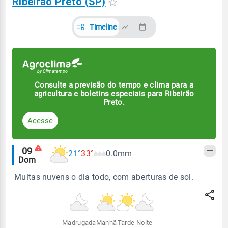
Ribeirão Preto (SP)
Timeline
Consulte a previsão do tempo e clima para a
agricultura e boletins especiais para Ribeirão
Preto.
Acesse
Alertas
09
21°
33°
0.0mm
Dom
meteorológicos
Muitas nuvens o dia todo, com aberturas de sol.
Madrugada
Manhã
Tarde
Noite