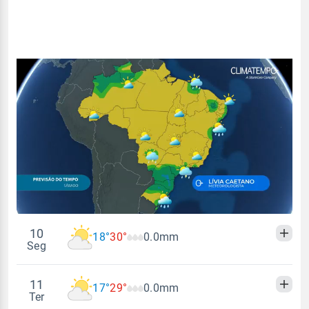
10
18°
30°
0.0mm
Seg
11
17°
29°
0.0mm
Madrugada
Manhã
Tarde
Noite
Ter