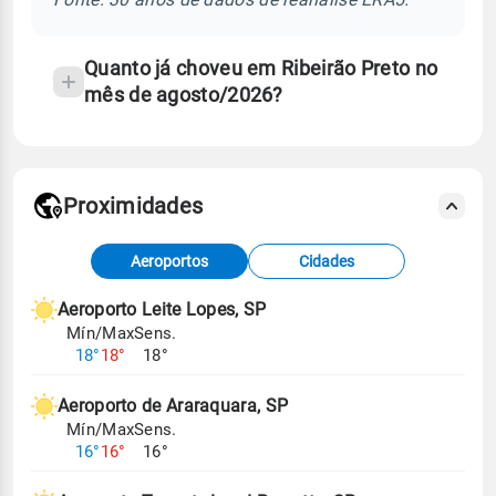
Quanto já choveu em Ribeirão Preto no
mês de agosto/2026?
Proximidades
Fonte: dados combinados de estações
Aeroportos
Cidades
meteorológicas e satélite do Centro de Previsão
de Tempo e Estudos Climáticos (CPTEC).
Aeroporto Leite Lopes, SP
Mín/Max
Sens.
Para obter mais informações sobre os dados
18°
18°
18°
climáticos,
clique aqui.
Aeroporto de Araraquara, SP
Mín/Max
Sens.
16°
16°
16°