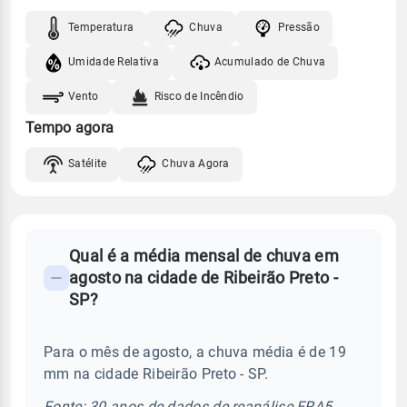
Temperatura
Chuva
Pressão
Umidade Relativa
Acumulado de Chuva
Vento
Risco de Incêndio
Tempo agora
Satélite
Chuva Agora
FAQ
Qual é a média mensal de chuva em
-
agosto na cidade de Ribeirão Preto -
Perguntas
SP?
frequentes
sobre
Para o mês de agosto, a chuva média é de 19
chuva
mm na cidade Ribeirão Preto - SP.
e
temperatura
Fonte: 30 anos de dados de reanálise ERA5.