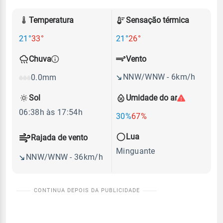
Temperatura
Sensação térmica
21°
33°
21°
26°
Vento
Chuva
NNW/WNW - 6km/h
0.0mm
Sol
Umidade do ar
06:38h às 17:54h
30%
67%
Lua
Rajada de vento
Minguante
NNW/WNW - 36km/h