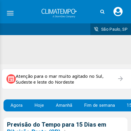
Faç
seu
logi
São Paulo, SP
Atenção para o mar muito agitado no Sul,
arrow_forward
newspaper
Sudeste e leste do Nordeste
Agora
Hoje
Amanhã
Fim de semana
15
Previsão do Tempo para 15 Dias em