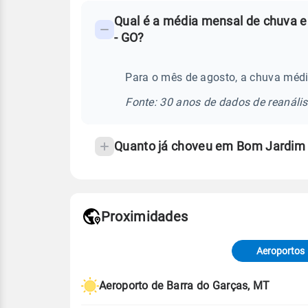
FAQ
Qual é a média mensal de chuva 
-
- GO?
Perguntas
frequentes
Para o mês de agosto, a chuva méd
sobre
chuva
Fonte: 30 anos de dados de reanáli
e
temperatura
Quanto já choveu em Bom Jardim 
Proximidades
Fonte: dados combinados de estaçõe
de Tempo e Estudos Climáticos (CP
Aeroportos
Para obter mais informações sobre 
Aeroporto de Barra do Garças, MT