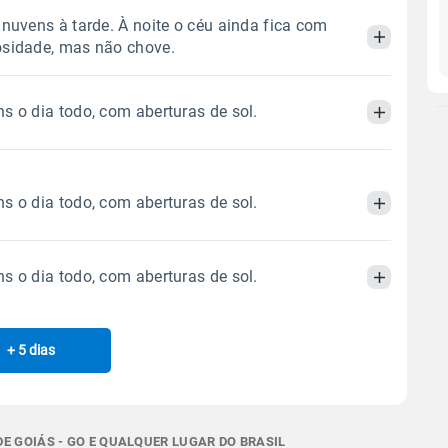
 nuvens à tarde. À noite o céu ainda fica com
osidade, mas não chove.
s o dia todo, com aberturas de sol.
Manhã
Tarde
Noite
 térmica
Chuva
Umidade do ar
Manhã
Tarde
Noite
0.0mm
26%
57%
s o dia todo, com aberturas de sol.
Sol
Lua
o
 térmica
Chuva
Umidade do ar
06:50h às 18:18h
Minguante
0.0mm
18%
51%
s o dia todo, com aberturas de sol.
Manhã
Tarde
Noite
Sol
Lua
o
 térmica
Chuva
Umidade do ar
Gráfico
06:49h às 18:18h
Minguante
+ 5 dias
Manhã
Tarde
Noite
0.0mm
18%
49%
Chuva
Vento
Umidade
Sol
Lua
o
 térmica
Chuva
Umidade do ar
Gráfico
06:49h às 18:19h
Minguante
0.0mm
23%
37%
E GOIÁS - GO E QUALQUER LUGAR DO BRASIL