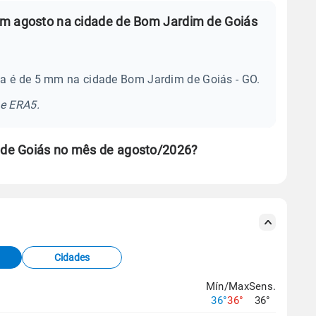
em agosto na cidade de Bom Jardim de Goiás
ia é de 5 mm na cidade Bom Jardim de Goiás - GO.
se ERA5.
de Goiás no mês de agosto/2026?
s meteorológicas e satélite do Centro de Previsão
TEC).
Cidades
os dados climáticos,
clique aqui.
Mín/Max
Sens.
36°
36°
36°