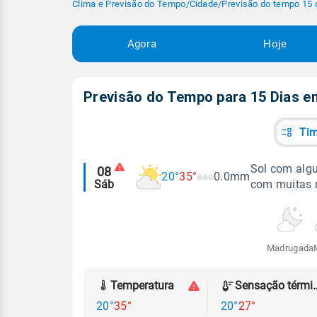
Clima e Previsão do Tempo
/
Cidade
/
Previsão do tempo 15 
Agora
Hoje
Previsão do Tempo para 15 Dias 
Tim
Alertas
Sol com algu
08
20°
35°
0.0mm
Sáb
com muitas 
meteorológicos
Madrugada
Temperatura
Sensação
20°
35°
20°
27°