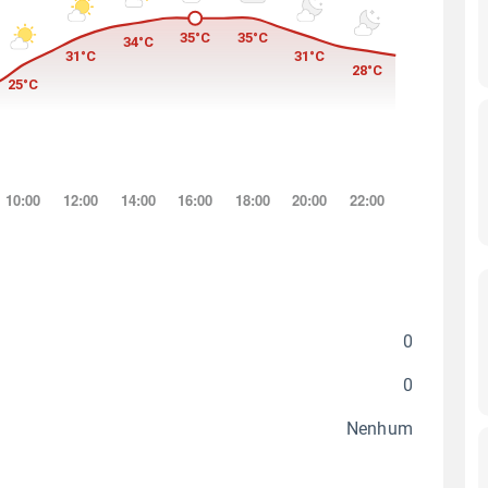
0
0
Nenhum