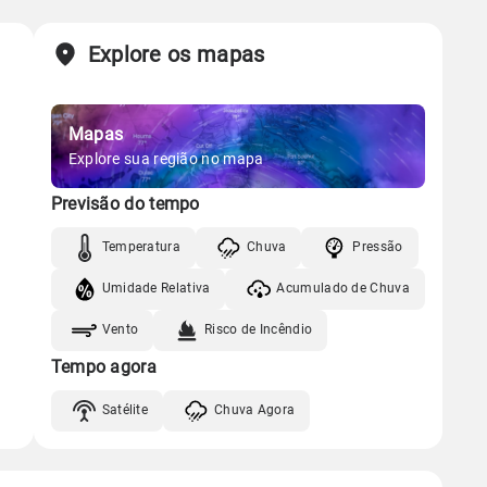
Chuva
Vento
Umidade
Sol
Lua
o
Explore os mapas
Gráfico
06:48h às 18:19h
Nova
Chuva
Vento
Umidade
Mapas
Gráfico
Explore sua região no mapa
Previsão do tempo
Chuva
Vento
Umidade
Temperatura
Chuva
Pressão
Umidade Relativa
Acumulado de Chuva
Vento
Risco de Incêndio
Tempo agora
Satélite
Chuva Agora