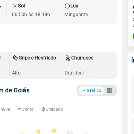
Sol
Lua
o
06:50h às 18:18h
Minguante
r
Gripe e Resfriado
Churrasco
Alto
Dia ideal
m de Goiás
Gráfico
Chuva
Vento
Umidade