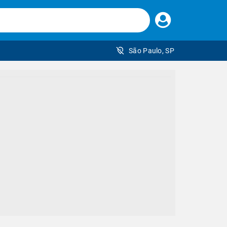
Faça
seu
login
São Paulo, SP