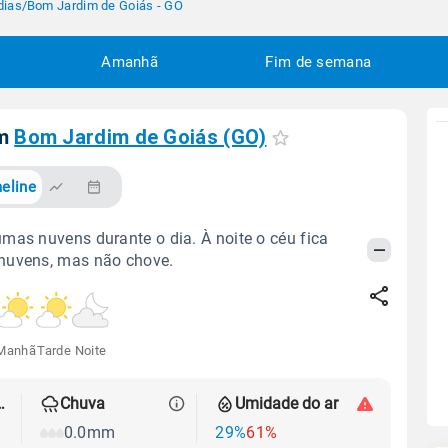
dias
/
Bom Jardim de Goiás - GO
Amanhã
Fim de semana
em
Bom Jardim de Goiás (GO)
eline
mas nuvens durante o dia. À noite o céu fica
nuvens, mas não chove.
Manhã
Tarde
Noite
 térmica
Chuva
Umidade do ar
0.0mm
29%
61%