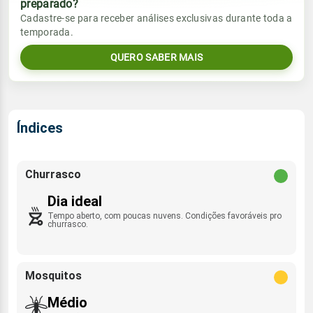
preparado?
Vento
Chuva
Cadastre-se para receber análises exclusivas durante toda a
Sol
Umidade do ar
temporada.
06:47h às 18:18h
NE - 9km/h
0.0mm
16%
39%
QUERO SABER MAIS
Sol
Umidade do ar
Lua
Rajada de vento
06:46h às 18:18h
Minguante
22%
38%
ENE - 36km/h
Lua
Índices
Rajada de vento
Nova
NE - 42km/h
Churrasco
Dia ideal
Tempo aberto, com poucas nuvens. Condições favoráveis pro
churrasco.
Mosquitos
Médio