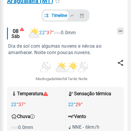
Araguaiana (MT)
Timeline
Alertas
08
22°
37°
0.0mm
Sáb
meteorológicos
Dia de sol com algumas nuvens e névoa ao
amanhecer. Noite com poucas nuvens.
Madrugada
Manhã
Tarde
Noite
Temperatura
Sensação térmica
22°
37°
22°
29°
Vento
Chuva
NNE - 6km/h
0.0mm