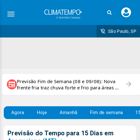
Faç
seu
logi
São Paulo, SP
Previsão Fim de Semana (08 e 09/08): Nova
arrow_forward
newspaper
frente fria traz chuva forte e frio para áreas do
país
Agora
Hoje
Amanhã
Fim de semana
15
Previsão do Tempo para 15 Dias em