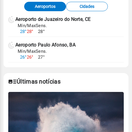
Fonte: dados combinados de estações
Aeroportos
Cidades
meteorológicas e satélite do Centro de Previsão
de Tempo e Estudos Climáticos (CPTEC).
Aeroporto de Juazeiro do Norte, CE
Mín/Max
Sens.
Para obter mais informações sobre os dados
28°
28°
28°
climáticos,
clique aqui.
Aeroporto Paulo Afonso, BA
Mín/Max
Sens.
26°
26°
27°
Últimas notícias