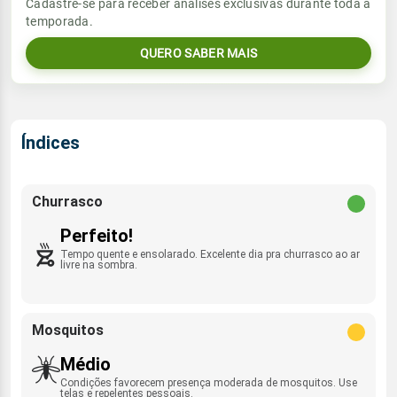
Vento
Chuva
Cadastre-se para receber análises exclusivas durante toda a
Sol
Umidade do ar
temporada.
05:45h às 17:34h
SE - 16km/h
0.0mm
39%
87%
QUERO SABER MAIS
Sol
Umidade do ar
Lua
Rajada de vento
05:45h às 17:34h
Nova
38%
87%
SE - 44km/h
Lua
Índices
Rajada de vento
Nova
SE - 40km/h
Churrasco
Perfeito!
Tempo quente e ensolarado. Excelente dia pra churrasco ao ar
livre na sombra.
Mosquitos
Médio
Condições favorecem presença moderada de mosquitos. Use
telas e repelentes pessoais.