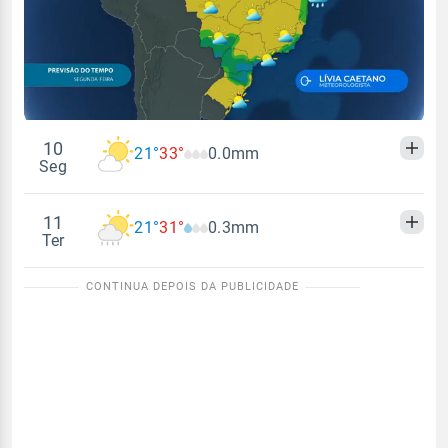
10
21°
33°
0.0mm
Seg
11
21°
31°
0.3mm
Madrugada
Manhã
Tarde
Noite
Ter
Temperatura
Sensação térmica
Madrugada
Manhã
Tarde
Noite
21°
33°
21°
27°
Temperatura
Sensação térmica
Vento
Chuva
21°
31°
21°
26°
SE - 15km/h
0.0mm
Vento
Chuva
Sol
Umidade do ar