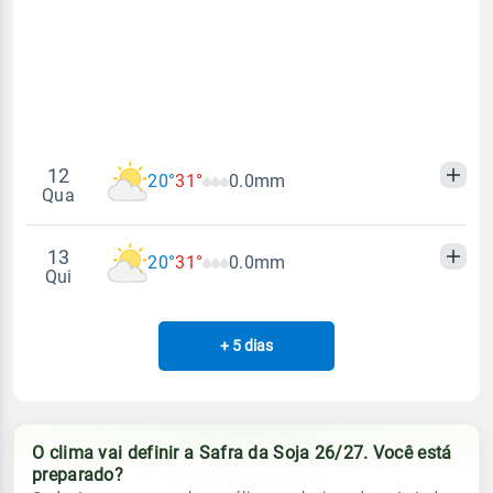
0.3mm
05:46h às 17:34h
SE - 18km/h
32%
88%
34% de chance
Lua
Rajada de vento
Sol
Umidade do ar
Minguante
05:45h às 17:34h
42%
85%
SE - 37km/h
Lua
Rajada de vento
12
20°
31°
0.0mm
Qua
Minguante
SE - 42km/h
13
20°
31°
0.0mm
Madrugada
Manhã
Tarde
Noite
Qui
Temperatura
Sensação térmica
+ 5 dias
Madrugada
Manhã
Tarde
Noite
20°
31°
20°
25°
Temperatura
Sensação térmica
Vento
Chuva
20°
31°
20°
25°
O clima vai definir a Safra da Soja 26/27. Você está
SE - 18km/h
0.0mm
preparado?