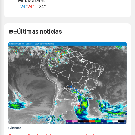
Mín/Max
Sens.
24°
24°
24°
Últimas notícias
Ciclone