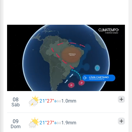
08
21°
27°
1.0mm
Sáb
09
21°
27°
1.9mm
Madrugada
Manhã
Tarde
Noite
Dom