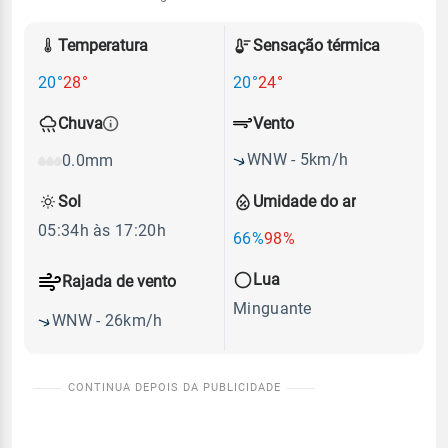
Temperatura
Sensação térmica
20°
28°
20°
24°
Vento
Chuva
WNW - 5km/h
0.0mm
Sol
Umidade do ar
05:34h às 17:20h
66%
98%
Lua
Rajada de vento
Minguante
WNW - 26km/h