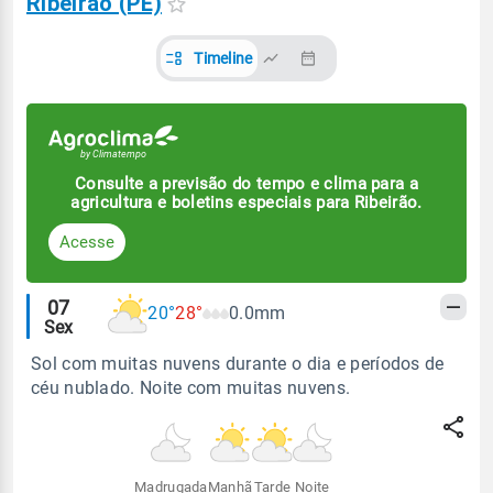
Ribeirão (PE)
Timeline
Consulte a previsão do tempo e clima para a
agricultura e boletins especiais para Ribeirão.
Acesse
Alertas
07
20°
28°
0.0mm
Sex
meteorológicos
Sol com muitas nuvens durante o dia e períodos de
céu nublado. Noite com muitas nuvens.
Madrugada
Manhã
Tarde
Noite