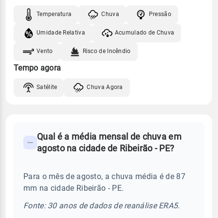
Temperatura
Chuva
Pressão
Umidade Relativa
Acumulado de Chuva
Vento
Risco de Incêndio
Tempo agora
Satélite
Chuva Agora
FAQ
Qual é a média mensal de chuva em
-
agosto na cidade de Ribeirão - PE?
Perguntas
frequentes
Para o mês de agosto, a chuva média é de 87
sobre
mm na cidade Ribeirão - PE.
chuva
e
Fonte: 30 anos de dados de reanálise ERA5.
temperatura