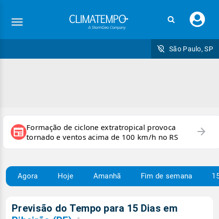
Faç
seu
logi
São Paulo, SP
Formação de ciclone extratropical provoca
arrow_forward
newspaper
tornado e ventos acima de 100 km/h no RS
Agora
Hoje
Amanhã
Fim de semana
15
Previsão do Tempo para 15 Dias em