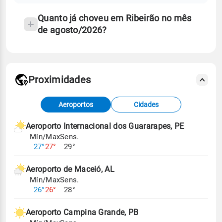
Quanto já choveu em Ribeirão no mês
de agosto/2026?
Proximidades
Fonte: dados combinados de estações
Aeroportos
Cidades
meteorológicas e satélite do Centro de Previsão
de Tempo e Estudos Climáticos (CPTEC).
Aeroporto Internacional dos Guararapes, PE
Mín/Max
Sens.
Para obter mais informações sobre os dados
27°
27°
29°
climáticos,
clique aqui.
Aeroporto de Maceió, AL
Mín/Max
Sens.
26°
26°
28°
Aeroporto Campina Grande, PB