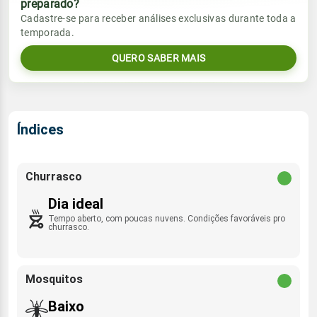
preparado?
Vento
Chuva
Cadastre-se para receber análises exclusivas durante toda a
Sol
Umidade do ar
temporada.
05:40h às 17:24h
SE - 8km/h
0.0mm
56%
95%
QUERO SABER MAIS
Sol
Umidade do ar
Lua
Rajada de vento
05:39h às 17:24h
Nova
54%
94%
SE - 41km/h
Lua
Índices
Rajada de vento
Nova
SE - 37km/h
Churrasco
Dia ideal
Tempo aberto, com poucas nuvens. Condições favoráveis pro
churrasco.
Mosquitos
Baixo