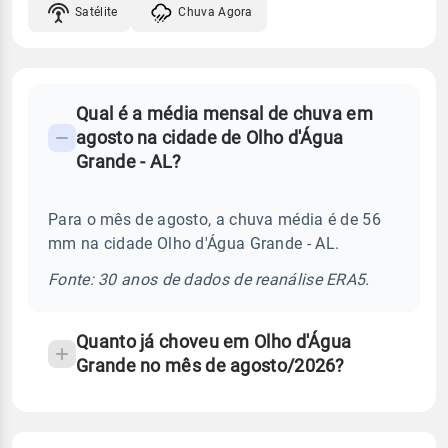
Satélite
Chuva Agora
FAQ
Qual é a média mensal de chuva em
-
agosto na cidade de Olho d'Água
Perguntas
Grande - AL?
frequentes
sobre
Para o mês de agosto, a chuva média é de 56
chuva
mm na cidade Olho d'Água Grande - AL.
e
temperatura
Fonte: 30 anos de dados de reanálise ERA5.
Quanto já choveu em Olho d'Água
Grande no mês de agosto/2026?