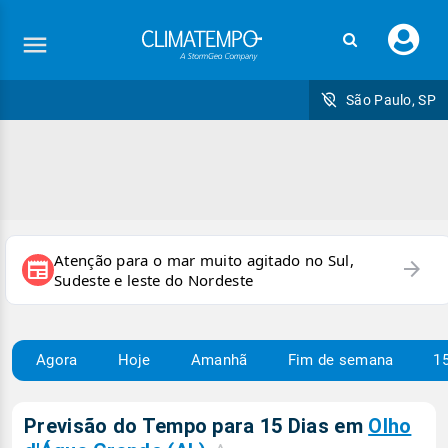
Faç
seu
logi
São Paulo, SP
Atenção para o mar muito agitado no Sul,
arrow_forward
newspaper
Sudeste e leste do Nordeste
Agora
Hoje
Amanhã
Fim de semana
15
Previsão do Tempo para 15 Dias em
Olho