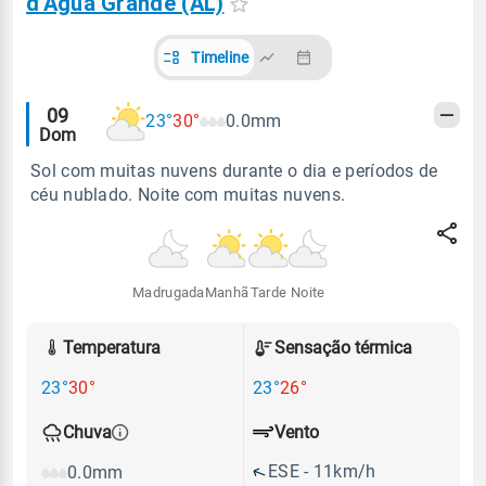
d'Água Grande (AL)
Timeline
Alertas
09
23°
30°
0.0mm
Dom
meteorológicos
Sol com muitas nuvens durante o dia e períodos de
céu nublado. Noite com muitas nuvens.
Madrugada
Manhã
Tarde
Noite
Temperatura
Sensação térmica
23°
30°
23°
26°
Vento
Chuva
ESE - 11km/h
0.0mm