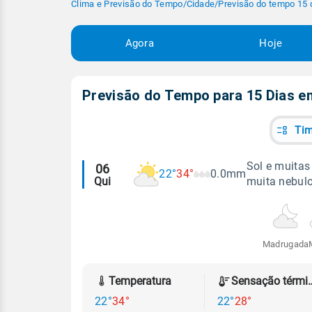
Clima e Previsão do Tempo
/
Cidade
/
Previsão do tempo 15 
Agora
Hoje
Previsão do Tempo para 15 Dias 
Tim
Alertas
Sol e muitas
06
22°
34°
0.0mm
Qui
muita nebul
meteorológicos
Madrugada
Temperatura
Sensação
22°
34°
22°
28°