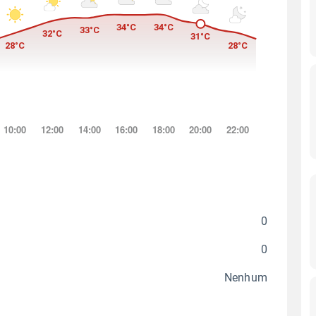
0
0
Nenhum