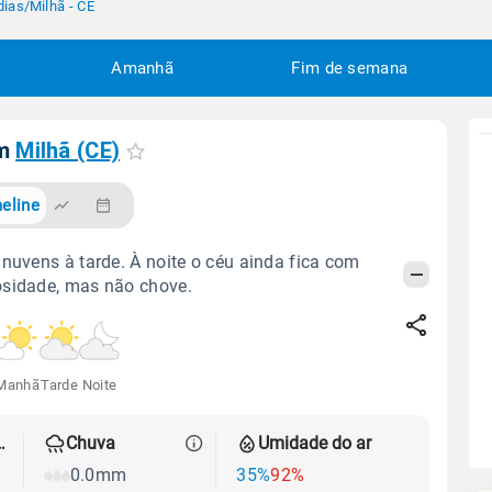
dias
/
Milhã - CE
Amanhã
Fim de semana
em
Milhã (CE)
eline
 nuvens à tarde. À noite o céu ainda fica com
osidade, mas não chove.
Manhã
Tarde
Noite
 térmica
Chuva
Umidade do ar
0.0mm
35%
92%