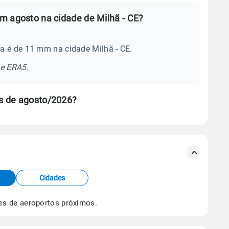
m agosto na cidade de Milhã - CE?
a é de 11 mm na cidade Milhã - CE.
se ERA5.
s de agosto/2026?
s meteorológicas e satélite do Centro de Previsão
TEC).
Cidades
os dados climáticos,
clique aqui.
es de aeroportos próximos.