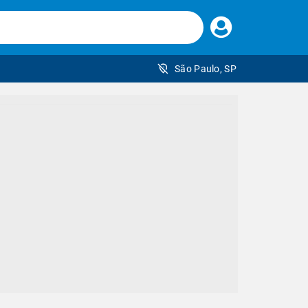
Faça
seu
login
São Paulo, SP