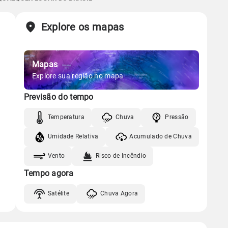
Chuva
Vento
Umidade
Sol
Lua
o
Explore os mapas
Gráfico
05:45h às 17:39h
Minguante
Chuva
Vento
Umidade
Mapas
Gráfico
Explore sua região no mapa
Previsão do tempo
Chuva
Vento
Umidade
Temperatura
Chuva
Pressão
Umidade Relativa
Acumulado de Chuva
Vento
Risco de Incêndio
Tempo agora
Satélite
Chuva Agora