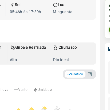
Sol
Lua
o
05:46h às 17:39h
Minguante
r
Gripe e Resfriado
Churrasco
Alto
Dia ideal
Gráfico
Chuva
Vento
Umidade